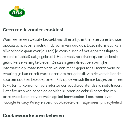
Vanaf 1 juni zijn DMK Group en Arla Foods
gefuseerd.
Lees het persbericht.
Geen melk zonder cookies!
Wanneer je een website bezoekt wordt er altijd informatie via je browser
opgeslagen, voornamelijk in de vorm van cookies. Deze informatie kan
Zoek categorie
bijvoorbeeld gaan over jou zelf, je voorkeuren of het apparaat (laptop,
mobiel of tablet) dat je gebruikt. Het is vaak noodzakelijk om de beste
gebruikerservaring te bieden. Ze slaan geen direct persoonlijke
Zoek zoektermen in te voeren
informatie op, maar het biedt wel een meer gepersonaliseerde website
Arla
Recepten
Kipburger
ervaring. Je kan er zelf voor kiezen om het gebruik van de verschillende
soorten cookies te accepteren. Klik op de verschillende kopjes om meer
Kipburger
te weten te komen en verander zo eenvoudig de standaard instellingen.
Het afkeuren van bepaalde cookies kunnen de gebruikservaring van
45 MIN.
(1)
onze website en service wel negatief beïnvloeden. Lees meer over
Google Privacy Policy
en ons
cookiebeleid
en
algemeen privacybeleid
Hamburgers zijn een heerlijke, Amerikaanse klassieker en
Cookievoorkeuren beheren
ons eenvoudige recept voor kipburgers is daarop geen
uitzondering. Ze zijn perfect voor diner en lunch en zijn