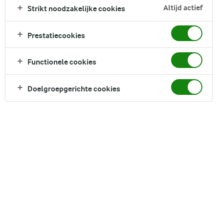
opgebouwd uit met sappige burgers, milde kaas, krokante
Altijd actief
Strikt noodzakelijke cookies
bacon, zoete en frisse ketchup en verschillende verse
groenten zoals sla, tomaat en rode ui. Bovendien hebben wij
Prestatiecookies
ervoor gekozen ze te serveren met groentesticks voor nog
meer knapperigheid.
Functionele cookies
Direct in je mandje bij:
Doelgroepgerichte cookies
Switch naar meer
groente
DELEN