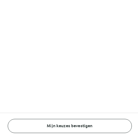
Lurpak®
Volg ons op
© Arla Foods amba 2026
Reopen cookie popup
Algemeen Privacybeleid
Standaard Gebruiksvoorwaarden
Mijn keuzes bevestigen
BEREIDINGSWIJZE
INGREDIËNTEN
Cookieverklaring