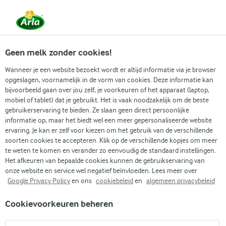
Vanaf 1 juni zijn DMK Group en Arla Foods
gefuseerd.
Lees het persbericht.
Geen melk zonder cookies!
Wanneer je een website bezoekt wordt er altijd informatie via je browser
opgeslagen, voornamelijk in de vorm van cookies. Deze informatie kan
Zoek categorie
bijvoorbeeld gaan over jou zelf, je voorkeuren of het apparaat (laptop,
mobiel of tablet) dat je gebruikt. Het is vaak noodzakelijk om de beste
gebruikerservaring te bieden. Ze slaan geen direct persoonlijke
Zoek zoektermen in te voeren
informatie op, maar het biedt wel een meer gepersonaliseerde website
Arla
Recepten
Kipcurry
ervaring. Je kan er zelf voor kiezen om het gebruik van de verschillende
soorten cookies te accepteren. Klik op de verschillende kopjes om meer
Kipcurry
te weten te komen en verander zo eenvoudig de standaard instellingen.
Het afkeuren van bepaalde cookies kunnen de gebruikservaring van
30 MIN.
(0)
onze website en service wel negatief beïnvloeden. Lees meer over
Google Privacy Policy
en ons
cookiebeleid
en
algemeen privacybeleid
Romige en hete kipcurry als dagelijkse maaltijd of als
Cookievoorkeuren beheren
feestmaaltijd. Dit is een klassieker! De zoetheid van de
mangochutney verhoogt de currysmaak, terwijl de zure room