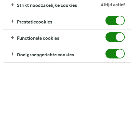
gember en limoen, voordat ze goudbruin van de grill komen.
Altijd actief
Strikt noodzakelijke cookies
Serveer met fluffy rijst, romige pindasaus, zoete chilisaus en
een frisse komkommer-ui salade. Dus: grill aan, spiesjes
Prestatiecookies
rijgen, en genieten maar!
Direct in je mandje bij:
Functionele cookies
Doelgroepgerichte cookies
DELEN
Ingrediënten