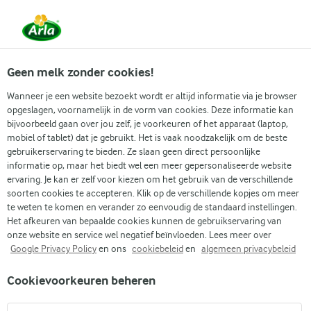
Vanaf 1 juni zijn DMK Group en Arla Foods
gefuseerd.
Lees het persbericht.
Geen melk zonder cookies!
Wanneer je een website bezoekt wordt er altijd informatie via je browser
opgeslagen, voornamelijk in de vorm van cookies. Deze informatie kan
Zoek categorie
bijvoorbeeld gaan over jou zelf, je voorkeuren of het apparaat (laptop,
mobiel of tablet) dat je gebruikt. Het is vaak noodzakelijk om de beste
gebruikerservaring te bieden. Ze slaan geen direct persoonlijke
Zoek zoektermen in te voeren
informatie op, maar het biedt wel een meer gepersonaliseerde website
Arla
Recepten
Kipsaté
ervaring. Je kan er zelf voor kiezen om het gebruik van de verschillende
soorten cookies te accepteren. Klik op de verschillende kopjes om meer
Kipsaté
te weten te komen en verander zo eenvoudig de standaard instellingen.
Het afkeuren van bepaalde cookies kunnen de gebruikservaring van
Kooktijd 35 min.
(0)
•
onze website en service wel negatief beïnvloeden. Lees meer over
Google Privacy Policy
en ons
cookiebeleid
en
algemeen privacybeleid
Zin in Thais streetfood, gewoon bij je thuis? Met dit makkelijke
Cookievoorkeuren beheren
kip-saté recept zit je helemaal goed. Malse stukjes kip en
zoete ananas trekken lekker in een marinade van pindakaas,