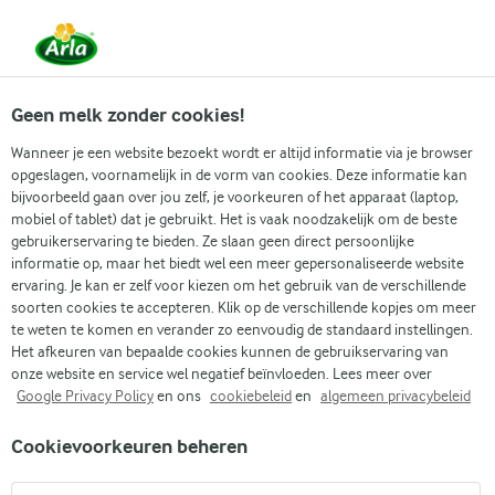
Vanaf 1 juni zijn DMK Group en Arla Foods
gefuseerd.
Lees het persbericht.
Geen melk zonder cookies!
Wanneer je een website bezoekt wordt er altijd informatie via je browser
opgeslagen, voornamelijk in de vorm van cookies. Deze informatie kan
Zoek categorie
bijvoorbeeld gaan over jou zelf, je voorkeuren of het apparaat (laptop,
mobiel of tablet) dat je gebruikt. Het is vaak noodzakelijk om de beste
gebruikerservaring te bieden. Ze slaan geen direct persoonlijke
Zoek zoektermen in te voeren
informatie op, maar het biedt wel een meer gepersonaliseerde website
Arla
Recepten
Knolselderijsoep
ervaring. Je kan er zelf voor kiezen om het gebruik van de verschillende
soorten cookies te accepteren. Klik op de verschillende kopjes om meer
Knolselderijsoep
te weten te komen en verander zo eenvoudig de standaard instellingen.
Het afkeuren van bepaalde cookies kunnen de gebruikservaring van
45 MIN.
(0)
onze website en service wel negatief beïnvloeden. Lees meer over
Google Privacy Policy
en ons
cookiebeleid
en
algemeen privacybeleid
Een lekkere, verwarmende knolselderijsoep met een vleugje
Cookievoorkeuren beheren
parmezaan.