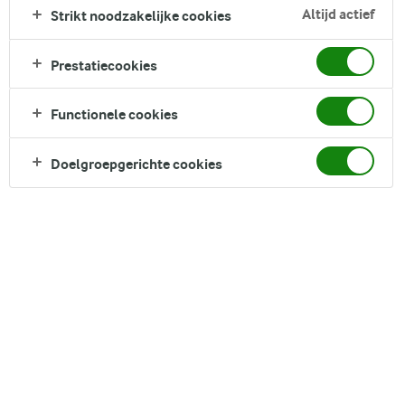
rijke koffie met chocolademelk biedt een unieke mix van
Altijd actief
Strikt noodzakelijke cookies
smaken die je koffie-ervaring naar nieuwe hoogten zal tillen.
Doordrenkt met exotische kardemom, is dit meer dan een
Prestatiecookies
drankje - het is een luxueuze ontsnapping, ideaal om je
ochtend op te warmen of om een moment van troostrijke
Functionele cookies
verwennerij te creëren op een luie middag.
Direct in je mandje bij:
Doelgroepgerichte cookies
DELEN
Ingrediënten