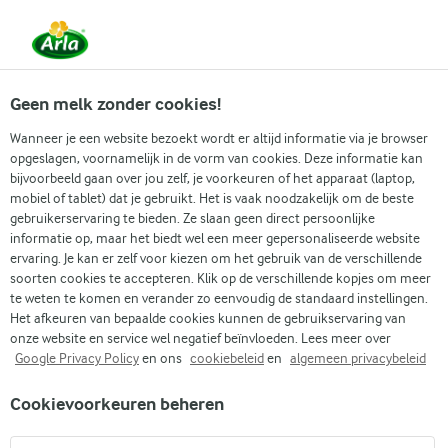
Vanaf 1 juni zijn DMK Group en Arla Foods
gefuseerd.
Lees het persbericht.
Geen melk zonder cookies!
Wanneer je een website bezoekt wordt er altijd informatie via je browser
opgeslagen, voornamelijk in de vorm van cookies. Deze informatie kan
Zoek categorie
bijvoorbeeld gaan over jou zelf, je voorkeuren of het apparaat (laptop,
mobiel of tablet) dat je gebruikt. Het is vaak noodzakelijk om de beste
gebruikerservaring te bieden. Ze slaan geen direct persoonlijke
Zoek zoektermen in te voeren
informatie op, maar het biedt wel een meer gepersonaliseerde website
Arla
Recepten
Koffie met chocolademelk
ervaring. Je kan er zelf voor kiezen om het gebruik van de verschillende
soorten cookies te accepteren. Klik op de verschillende kopjes om meer
Koffie met chocolademelk
te weten te komen en verander zo eenvoudig de standaard instellingen.
Het afkeuren van bepaalde cookies kunnen de gebruikservaring van
10 MIN.
(0)
onze website en service wel negatief beïnvloeden. Lees meer over
Google Privacy Policy
en ons
cookiebeleid
en
algemeen privacybeleid
Ontdek de perfecte melange van de kracht van koffie en de
Cookievoorkeuren beheren
zoete romigheid van chocolademelk, gekruid met de
aromatische charme van kardemom. Deze eenvoudige maar