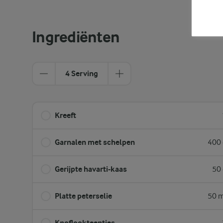
Ingrediënten
4 Serving
Kreeft
Garnalen met schelpen
400 
Gerijpte havarti-kaas
50 
Platte peterselie
50 m
Knoflookteentjes