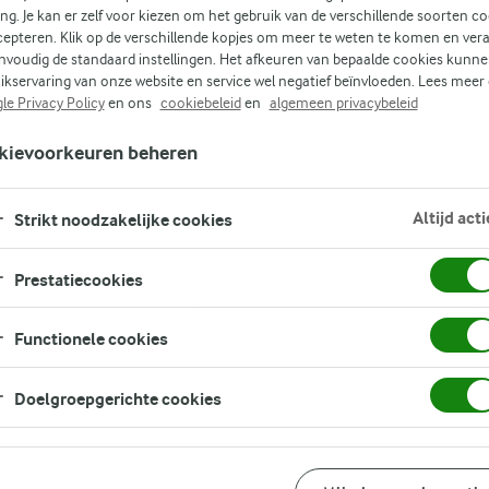
op
ing. Je kan er zelf voor kiezen om het gebruik van de verschillende soorten c
me
cepteren. Klik op de verschillende kopjes om meer te weten te komen en ver
nvoudig de standaard instellingen. Het afkeuren van bepaalde cookies kunne
cht.
ikservaring van onze website en service wel negatief beïnvloeden. Lees meer
le Privacy Policy
en ons
cookiebeleid
en
algemeen privacybeleid
ris
kievoorkeuren beheren
se
Altijd acti
Strikt noodzakelijke cookies
Prestatiecookies
Functionele cookies
Doelgroepgerichte cookies