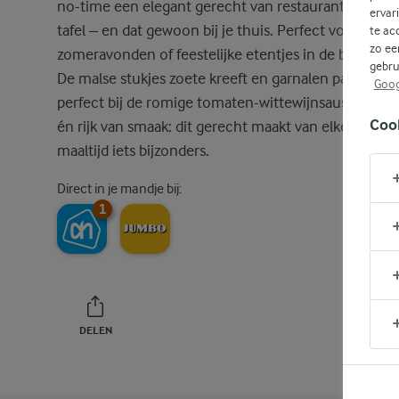
no-time een elegant gerecht van restaurantniveau 
ervar
tafel – en dat gewoon bij je thuis. Perfect voor war
te ac
zo ee
zomeravonden of feestelijke etentjes in de buitenlu
gebru
De malse stukjes zoete kreeft en garnalen passen
Goog
perfect bij de romige tomaten-wittewijnsaus. Licht, f
Coo
én rijk van smaak: dit gerecht maakt van elke zomer
maaltijd iets bijzonders.
Direct in je mandje bij:
1
DELEN
PRINT