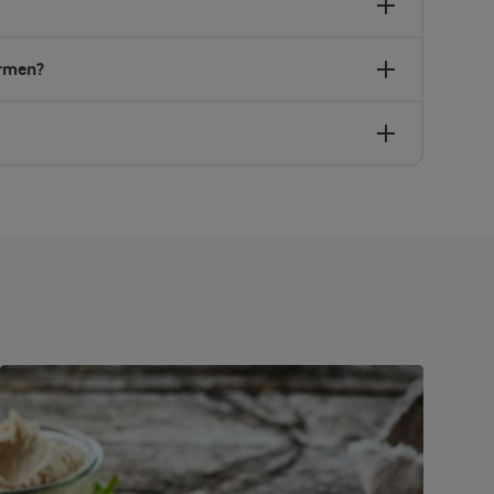
armen?