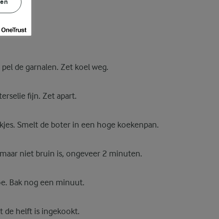
gen
 pel de garnalen. Zet koel weg.
rselie fijn. Zet apart.
akjes. Smelt de boter in een hoge koekenpan.
t maar niet bruin is, ongeveer 2 minuten.
oe. Bak nog een minuut.
 de helft is ingekookt.