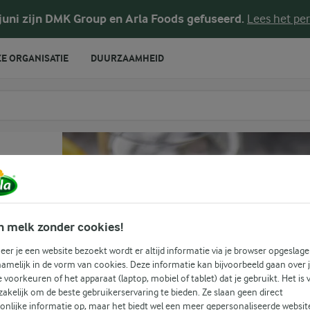
 juni zijn DMK Group en Arla Foods gefuseerd.
Lees het per
E ORGANISATIE
DUURZAAMHEID
te voeren
n melk zonder cookies!
er je een website bezoekt wordt er altijd informatie via je browser opgeslage
amelijk in de vorm van cookies. Deze informatie kan bijvoorbeeld gaan over 
(0)
je voorkeuren of het apparaat (laptop, mobiel of tablet) dat je gebruikt. Het is 
akelijk om de beste gebruikerservaring te bieden. Ze slaan geen direct
in
onlijke informatie op, maar het biedt wel een meer gepersonaliseerde websit