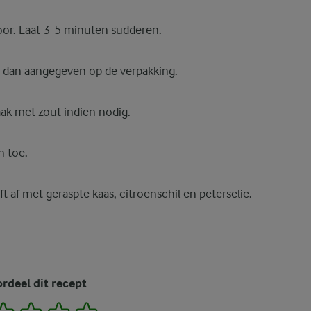
oor. Laat 3-5 minuten sudderen.
r dan aangegeven op de verpakking.
ak met zout indien nodig.
n toe.
t af met geraspte kaas, citroenschil en peterselie.
rdeel dit recept
2
3
4
5