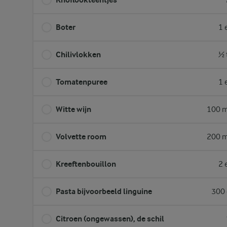
Boter
1 
Chilivlokken
½ 
Tomatenpuree
1 
Witte wijn
100 m
Volvette room
200 m
Kreeftenbouillon
2 
Pasta bijvoorbeeld linguine
300 
Citroen (ongewassen), de schil