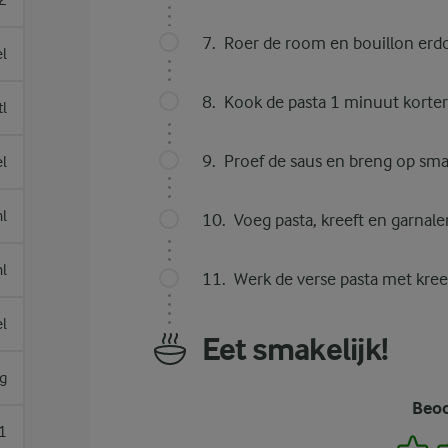
2
Roer de room en bouillon erd
el
Kook de pasta 1 minuut korte
tl
Proef de saus en breng op sma
el
l
Voeg pasta, kreeft en garnale
l
Werk de verse pasta met kreef
el
Eet smakelijk!
g
Beoo
1
1