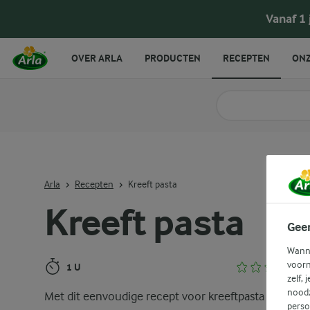
Kreeft pasta
Vanaf 1
OVER ARLA
PRODUCTEN
RECEPTEN
ONZ
Zoek categorie
Zoek zoektermen in 
Arla
Recepten
Kreeft pasta
Kreeft pasta
Gee
Wanne
voorn
1 U
zelf, 
noodz
Met dit eenvoudige recept voor kreeftpasta tover je 
perso