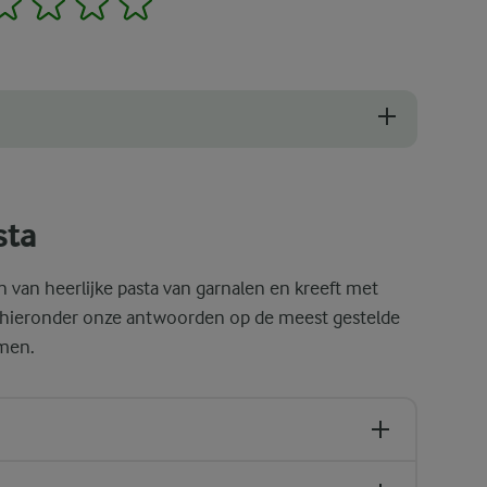
tuurlijk een paar opmerkingen bevatten over hoe je het delicate schel
sta
 van heerlijke pasta van garnalen en kreeft met
 hieronder onze antwoorden op de meest gestelde
men.