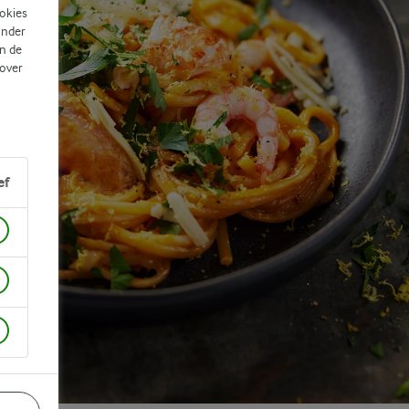
ookies
ander
n de
 over
ef