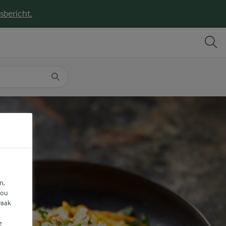
sbericht.
DELEN
PRINT
n,
jou
vaak
e