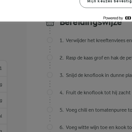
Mijn keuzes bevesti
Bereidingswijze
Verwijder het kreeftenvlees en
Rasp de kaas grof en hak de pete
1
Snijd de knoflook in dunne pl
g
Fruit de knoflook tot hij zach
g
Voeg chili en tomatenpuree t
l
Voeg witte wijn toe en kook tot