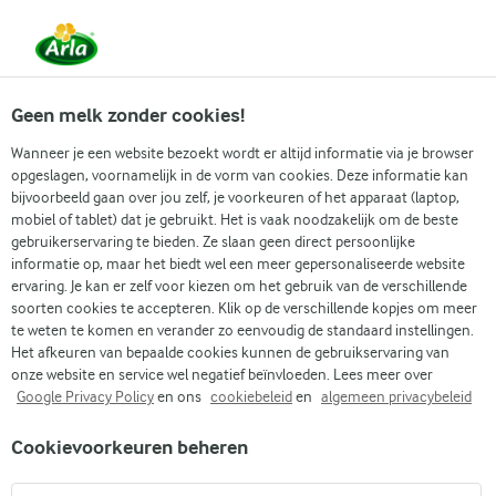
Vanaf 1 juni zijn DMK Group en Arla Foods
gefuseerd.
Lees het persbericht.
Geen melk zonder cookies!
Wanneer je een website bezoekt wordt er altijd informatie via je browser
opgeslagen, voornamelijk in de vorm van cookies. Deze informatie kan
Zoek categorie
bijvoorbeeld gaan over jou zelf, je voorkeuren of het apparaat (laptop,
mobiel of tablet) dat je gebruikt. Het is vaak noodzakelijk om de beste
gebruikerservaring te bieden. Ze slaan geen direct persoonlijke
Zoek zoektermen in te voeren
informatie op, maar het biedt wel een meer gepersonaliseerde website
Arla
Recepten
Lactosevrij Paasbreekbrood
ervaring. Je kan er zelf voor kiezen om het gebruik van de verschillende
soorten cookies te accepteren. Klik op de verschillende kopjes om meer
Lactosevrij
te weten te komen en verander zo eenvoudig de standaard instellingen.
Paasbreekbrood
Het afkeuren van bepaalde cookies kunnen de gebruikservaring van
onze website en service wel negatief beïnvloeden. Lees meer over
Google Privacy Policy
en ons
cookiebeleid
en
algemeen privacybeleid
(5)
Cookievoorkeuren beheren
Met Pasen staat er standaard een Paasbrood op tafel. Wat is
er nu leuker dan dit zelf maken? Dit heerlijke recept is zelfs