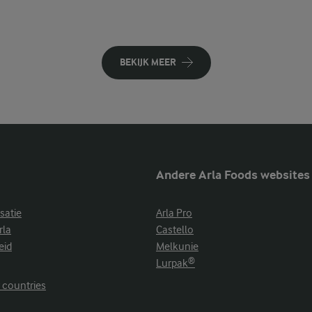
BEKIJK MEER
Andere Arla Foods websites
satie
Arla Pro
rla
Castello
eid
Melkunie
Lurpak®
r countries