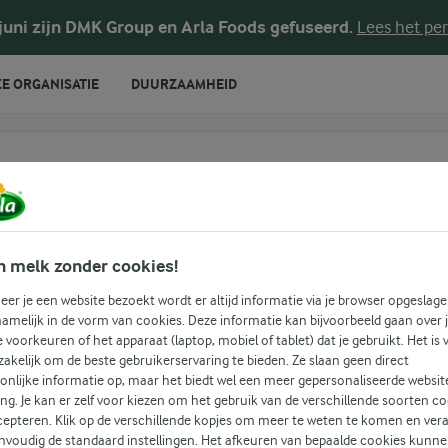
 juni zijn DMK Group en Arla Foods gefuseerd.
Lees het per
E ORGANISATIE
DUURZAAMHEID
te voeren
n melk zonder cookies!
er je een website bezoekt wordt er altijd informatie via je browser opgeslage
amelijk in de vorm van cookies. Deze informatie kan bijvoorbeeld gaan over 
je voorkeuren of het apparaat (laptop, mobiel of tablet) dat je gebruikt. Het is 
akelijk om de beste gebruikerservaring te bieden. Ze slaan geen direct
onlijke informatie op, maar het biedt wel een meer gepersonaliseerde websit
ing. Je kan er zelf voor kiezen om het gebruik van de verschillende soorten c
cepteren. Klik op de verschillende kopjes om meer te weten te komen en ver
nvoudig de standaard instellingen. Het afkeuren van bepaalde cookies kunne