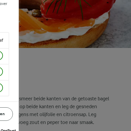
 over
ef
t deze. Besmeer beide kanten van de getoaste bagel
g de zalm op beide kanten en leg de gesneden
gen
t vervolgens met olijfolie en citroensap. Leg
 er op en voeg zout en peper toe naar smaak.