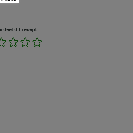
rdeel dit recept
2
3
4
5