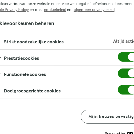
ikservaring van onze website en service wel negatief beïnvloeden. Lees meer
le Privacy Policy
en ons
cookiebeleid
en
algemeen privacybeleid
kievoorkeuren beheren
Altijd acti
Strikt noodzakelijke cookies
Prestatiecookies
Bereidingswijze
Functionele cookies
Hoe maak je het?
Doelgroepgerichte cookies
Snij je bagel doormidden en toas
met Arla Lactofree roomkaas. Le
Mijn keuzes bevesti
tomaat er bovenop. Besprenkel he
1
vervolgens de kappertjes en dille