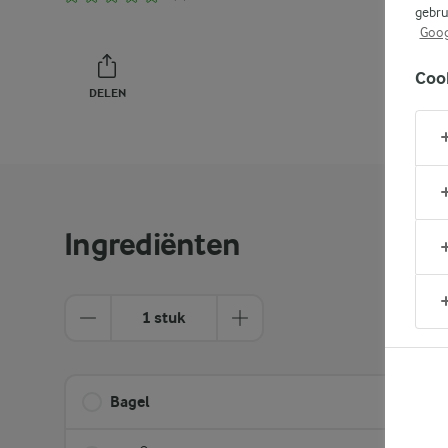
gebru
Goog
Coo
DELEN
PRINT
Ingrediënten
1 stuk
Bagel