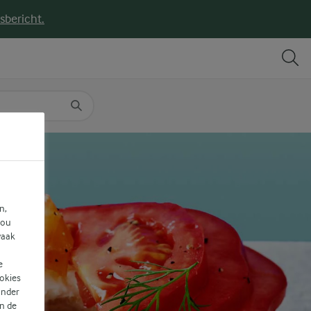
sbericht.
DELEN
PRINT
n,
jou
vaak
e
ookies
ander
n de