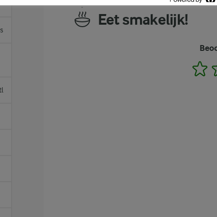
Eet smakelijk!
es
Beoo
1
tl