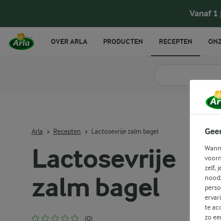
Vanaf 1
OVER ARLA
PRODUCTEN
RECEPTEN
ONZ
Zoek categorie
Zoek zoektermen in 
Gee
Arla
Recepten
Lactosevrije zalm bagel
Lactosevrije
Wanne
voorn
zelf, 
zalm bagel
noodz
perso
ervar
te ac
zo ee
(0)