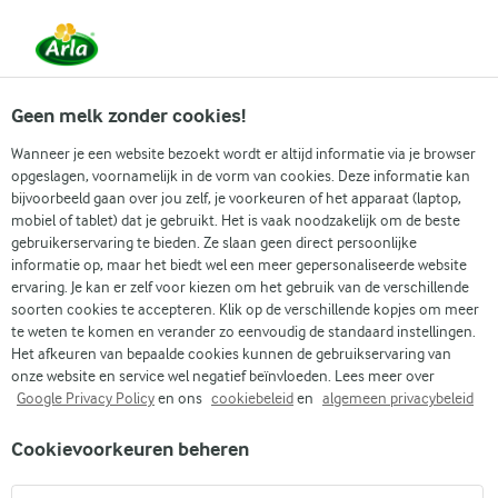
Vanaf 1 juni zijn DMK Group en Arla Foods
gefuseerd.
Lees het persbericht.
Geen melk zonder cookies!
Wanneer je een website bezoekt wordt er altijd informatie via je browser
opgeslagen, voornamelijk in de vorm van cookies. Deze informatie kan
Zoek categorie
bijvoorbeeld gaan over jou zelf, je voorkeuren of het apparaat (laptop,
mobiel of tablet) dat je gebruikt. Het is vaak noodzakelijk om de beste
gebruikerservaring te bieden. Ze slaan geen direct persoonlijke
Zoek zoektermen in te voeren
informatie op, maar het biedt wel een meer gepersonaliseerde website
Arla
Recepten
ervaring. Je kan er zelf voor kiezen om het gebruik van de verschillende
Lactosevrije kipsalade met zoete chilidressing
soorten cookies te accepteren. Klik op de verschillende kopjes om meer
Lactosevrije kipsalade met
te weten te komen en verander zo eenvoudig de standaard instellingen.
Het afkeuren van bepaalde cookies kunnen de gebruikservaring van
zoete chilidressing
onze website en service wel negatief beïnvloeden. Lees meer over
Google Privacy Policy
en ons
cookiebeleid
en
algemeen privacybeleid
30 MIN.
(0)
Cookievoorkeuren beheren
Deze kipsalade met zoete chilidressing is noemen ze ook wel