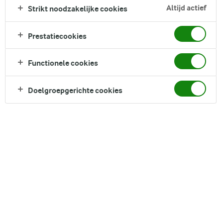
fingerfood. Je eet het namelijk gewoon met je handen.
Altijd actief
Strikt noodzakelijke cookies
Geserveerd in een saladeblad is het een makkelijk gerecht
om te serveren als bijgerecht of als snack op een feestje! In
Prestatiecookies
combinatie met de chilidressing is dit een heerlijk gerechtje.
Functionele cookies
Direct in je mandje bij:
Doelgroepgerichte cookies
DELEN
Ingrediënten