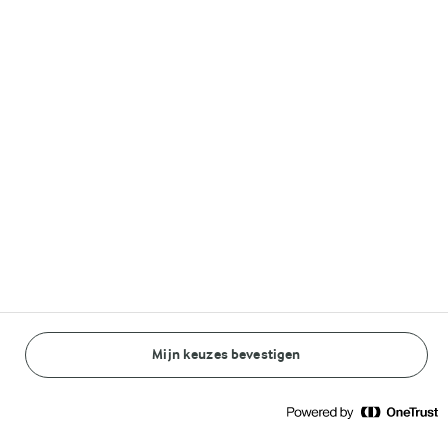
Volg ons op
© Arla Foods amba 2026
Reopen cookie popup
Algemeen Privacybeleid
Standaard Gebruiksvoorwaarden
Mijn keuzes bevestigen
BEREIDINGSWIJZE
INGREDIËNTEN
Cookieverklaring
Betaal verklaring