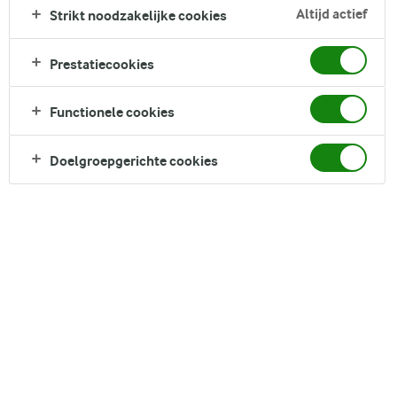
een heerlijke manier om de boel eens op te schudden en
Altijd actief
Strikt noodzakelijke cookies
nieuwe smaakcombinaties uit te proberen. De levendige
groene kleur en fluweelzachte textuur zorgen voor een
Prestatiecookies
gezellige en troostrijke drank die zowel visueel aantrekkelijk
is als heerlijk om te drinken.
Functionele cookies
Direct in je mandje bij:
Doelgroepgerichte cookies
DELEN
Ingrediënten