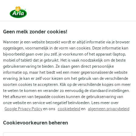
Vanaf 1 juni zijn DMK Group en Arla Foods
gefuseerd.
Lees het persbericht.
Geen melk zonder cookies!
Wanneer je een website bezoekt wordt er altijd informatie via je browser
opgeslagen, voornamelijk in de vorm van cookies. Deze informatie kan
Zoek categorie
bijvoorbeeld gaan over jou zelf, je voorkeuren of het apparaat (laptop,
mobiel of tablet) dat je gebruikt. Het is vaak noodzakelijk om de beste
gebruikerservaring te bieden. Ze slaan geen direct persoonlijke
Zoek zoektermen in te voeren
informatie op, maar het biedt wel een meer gepersonaliseerde website
Arla
Recepten
Lactosevrije Matcha latte
ervaring. Je kan er zelf voor kiezen om het gebruik van de verschillende
soorten cookies te accepteren. Klik op de verschillende kopjes om meer
Lactosevrije Matcha latte
te weten te komen en verander zo eenvoudig de standaard instellingen.
Het afkeuren van bepaalde cookies kunnen de gebruikservaring van
10 MIN.
Bereidingstijd 10 min.
(2)
•
onze website en service wel negatief beïnvloeden. Lees meer over
Google Privacy Policy
en ons
cookiebeleid
en
algemeen privacybeleid
Een warme kop romige lactosevrije matcha latte kan elke
Cookievoorkeuren beheren
ochtend, middag of avond nog beter maken! Met een
karakteristieke aardse smaak gezoet met ahornsiroop is het