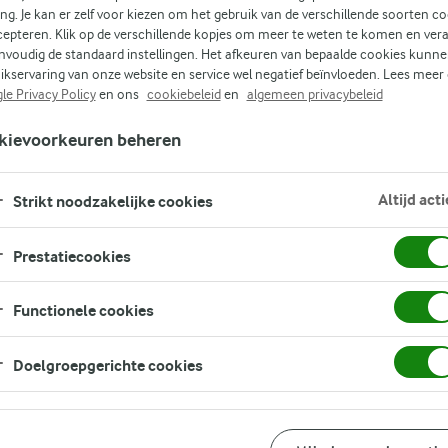
ing. Je kan er zelf voor kiezen om het gebruik van de verschillende soorten c
cepteren. Klik op de verschillende kopjes om meer te weten te komen en ver
nvoudig de standaard instellingen. Het afkeuren van bepaalde cookies kunne
n
ikservaring van onze website en service wel negatief beïnvloeden. Lees meer
le Privacy Policy
en ons
cookiebeleid
en
algemeen privacybeleid
kievoorkeuren beheren
en
en,
Altijd acti
Strikt noodzakelijke cookies
Prestatiecookies
Functionele cookies
Doelgroepgerichte cookies