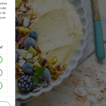
ookies
ander
n de
 over
ef