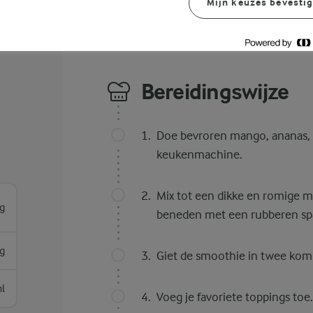
Mijn keuzes bevesti
Bereidingswijze
Doe bevroren mango, ananas, 
keukenmachine.
Mix tot een dikke en romige ma
g
beneden met een rubberen spa
g
Giet de smoothie in twee ko
l
Voeg je favoriete toppings toe.