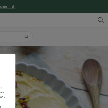
sbericht.
DELEN
PRINT
n,
jou
vaak
e