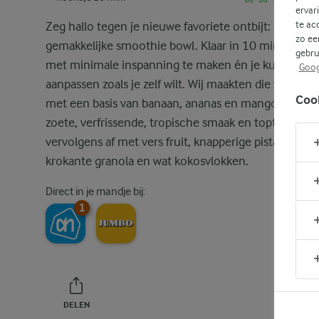
ervar
te ac
Zeg hallo tegen je nieuwe favoriete ontbijt: een
zo ee
gemakkelijke smoothie bowl. Klaar in 10 minuten e
gebru
met minimale inspanning te maken én je kunt hem
Goog
aanpassen zoals je zelf wilt. Wij maakten die van ons
Coo
met een basis van banaan, ananas en mango voor e
zoete, verfrissende, tropische smaak en topte hem
vervolgens af met vers fruit, knapperige pistachenot
krokante granola en wat kokosvlokken.
Direct in je mandje bij:
1
DELEN
PRINT