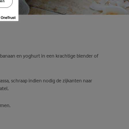
gen
banaan en yoghurt in een krachtige blender of
ssa, schraap indien nodig de zijkanten naar
tel.
mmen.