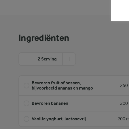
Ingrediënten
2 Serving
Bevroren fruit of bessen,
250 
bijvoorbeeld ananas en mango
Bevroren bananen
200 
Vanille yoghurt, lactosevrij
200 m