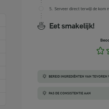
Serveer direct terwijl de kom 
Eet smakelijk!
Beoo
1
BEREID INGREDIËNTEN VAN TEVOREN
Verdeel je bevroren ananas, mango en bana
PAS DE CONSISTENTIE AAN
Na het blenden moet de consistentie romig e