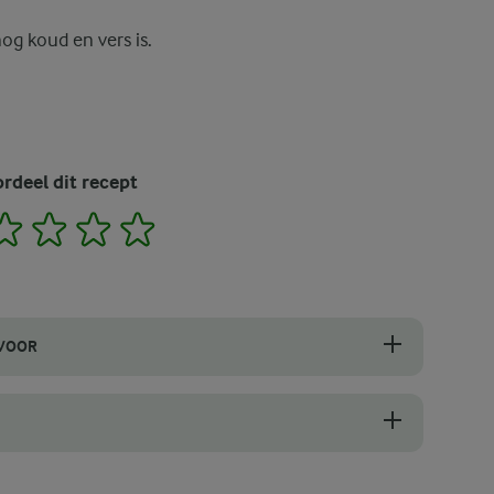
nog koud en vers is.
rdeel dit recept
2
3
4
5
 VOOR
an in diepvrieszakken, zodat je direct een kant-en-klare mix uit de
n dik zijn, vergelijkbaar met softijs. Als het te vloeibaar wordt, goo