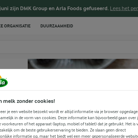
 juni zijn DMK Group en Arla Foods gefuseerd.
Lees het per
E ORGANISATIE
DUURZAAMHEID
te voeren
n melk zonder cookies!
er je een website bezoekt wordt er altijd informatie via je browser opgeslage
amelijk in de vorm van cookies. Deze informatie kan bijvoorbeeld gaan over 
je voorkeuren of het apparaat (laptop, mobiel of tablet) dat je gebruikt. Het is 
akelijk om de beste gebruikerservaring te bieden. Ze slaan geen direct
onlijke informatie op, maar het biedt wel een meer gepersonaliseerde websit
(0)