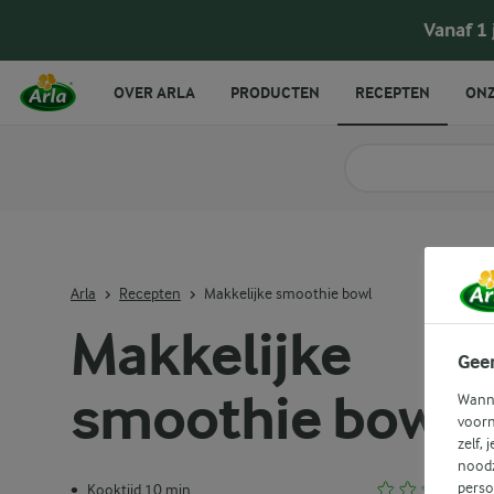
Vanaf 1
OVER ARLA
PRODUCTEN
RECEPTEN
ONZ
Zoek categorie
Zoek zoektermen in 
Arla
Recepten
Makkelijke smoothie bowl
Makkelijke
Gee
smoothie bowl
Wanne
voorn
zelf, 
noodz
perso
Kooktijd 10 min.
•