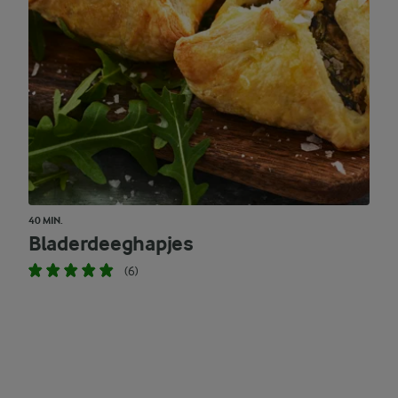
40 MIN.
Bladerdeeghapjes
(6)