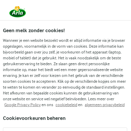
Vanaf 1 juni zijn DMK Group en Arla Foods
gefuseerd.
Lees het persbericht.
Geen melk zonder cookies!
Wanneer je een website bezoekt wordt er altijd informatie via je browser
opgeslagen, voornamelijk in de vorm van cookies. Deze informatie kan
Zoek categorie
bijvoorbeeld gaan over jou zelf, je voorkeuren of het apparaat (laptop,
mobiel of tablet) dat je gebruikt. Het is vaak noodzakelijk om de beste
gebruikerservaring te bieden. Ze slaan geen direct persoonlijke
Zoek zoektermen in te voeren
informatie op, maar het biedt wel een meer gepersonaliseerde website
Arla
Recepten
Matcha koekjes
ervaring. Je kan er zelf voor kiezen om het gebruik van de verschillende
soorten cookies te accepteren. Klik op de verschillende kopjes om meer
Matcha koekjes
te weten te komen en verander zo eenvoudig de standaard instellingen.
Het afkeuren van bepaalde cookies kunnen de gebruikservaring van
1 U
(0)
onze website en service wel negatief beïnvloeden. Lees meer over
Google Privacy Policy
en ons
cookiebeleid
en
algemeen privacybeleid
Ga mee op een bakavontuur dat de aardse smaak van
Cookievoorkeuren beheren
matcha groene thee poeder combineert met de romige
zoetheid van witte chocoladestukjes. Elk koekje biedt een