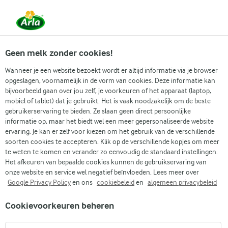
Vanaf 1 juni zijn DMK Group en Arla Foods
gefuseerd.
Lees het persbericht.
Geen melk zonder cookies!
Wanneer je een website bezoekt wordt er altijd informatie via je browser
opgeslagen, voornamelijk in de vorm van cookies. Deze informatie kan
Zoek categorie
bijvoorbeeld gaan over jou zelf, je voorkeuren of het apparaat (laptop,
mobiel of tablet) dat je gebruikt. Het is vaak noodzakelijk om de beste
gebruikerservaring te bieden. Ze slaan geen direct persoonlijke
Zoek zoektermen in te voeren
informatie op, maar het biedt wel een meer gepersonaliseerde website
Arla
Recepten
ervaring. Je kan er zelf voor kiezen om het gebruik van de verschillende
Matcha proteïneshake met vanille skyr en aardbeienschuim
soorten cookies te accepteren. Klik op de verschillende kopjes om meer
Matcha proteïneshake met
te weten te komen en verander zo eenvoudig de standaard instellingen.
Het afkeuren van bepaalde cookies kunnen de gebruikservaring van
vanille skyr en
onze website en service wel negatief beïnvloeden. Lees meer over
Google Privacy Policy
en ons
cookiebeleid
en
algemeen privacybeleid
aardbeienschuim
Cookievoorkeuren beheren
Kooktijd 5 min.
(0)
•