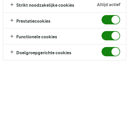
gerechten. Of je ze nu als bijgerecht of hoofdgerecht
Altijd actief
Strikt noodzakelijke cookies
serveert, ze passen goed bij elke maaltijd. En hoewel ze van
zichzelf al heerlijk zijn, maak je ze nog lekkerder met een
Prestatiecookies
beetje boter en verse bieslook.
Direct in je mandje bij:
Functionele cookies
Doelgroepgerichte cookies
DELEN
Ingrediënten