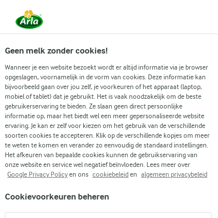
Vanaf 1 juni zijn DMK Group en Arla Foods
gefuseerd.
Lees het persbericht.
Geen melk zonder cookies!
Wanneer je een website bezoekt wordt er altijd informatie via je browser
opgeslagen, voornamelijk in de vorm van cookies. Deze informatie kan
Zoek categorie
bijvoorbeeld gaan over jou zelf, je voorkeuren of het apparaat (laptop,
mobiel of tablet) dat je gebruikt. Het is vaak noodzakelijk om de beste
gebruikerservaring te bieden. Ze slaan geen direct persoonlijke
Zoek zoektermen in te voeren
informatie op, maar het biedt wel een meer gepersonaliseerde website
Arla
Recepten
Nieuwe aardappelen
ervaring. Je kan er zelf voor kiezen om het gebruik van de verschillende
soorten cookies te accepteren. Klik op de verschillende kopjes om meer
Nieuwe aardappelen
te weten te komen en verander zo eenvoudig de standaard instellingen.
Het afkeuren van bepaalde cookies kunnen de gebruikservaring van
20 MIN.
(1)
onze website en service wel negatief beïnvloeden. Lees meer over
Google Privacy Policy
en ons
cookiebeleid
en
algemeen privacybeleid
Begin de zomer met gekookte nieuwe aardappelen. Ze
Cookievoorkeuren beheren
hebben een zoete, licht aardse smaak en een zachte,
wasachtige textuur, wat ze perfect maakt voor zomerse