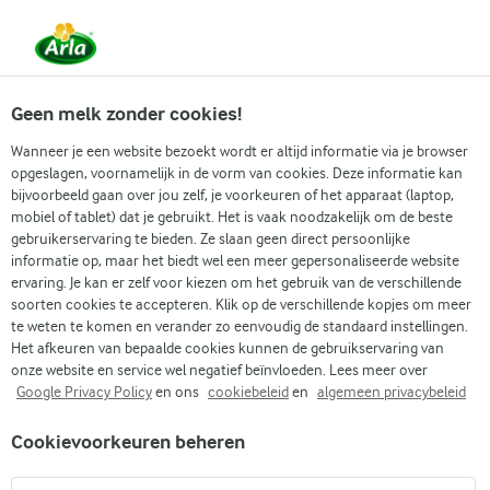
Vanaf 1 juni zijn DMK Group en Arla Foods
gefuseerd.
Lees het persbericht.
Geen melk zonder cookies!
Wanneer je een website bezoekt wordt er altijd informatie via je browser
opgeslagen, voornamelijk in de vorm van cookies. Deze informatie kan
Zoek categorie
bijvoorbeeld gaan over jou zelf, je voorkeuren of het apparaat (laptop,
mobiel of tablet) dat je gebruikt. Het is vaak noodzakelijk om de beste
gebruikerservaring te bieden. Ze slaan geen direct persoonlijke
Zoek zoektermen in te voeren
informatie op, maar het biedt wel een meer gepersonaliseerde website
Arla
Recepten
Paddestoelentagliatelle
ervaring. Je kan er zelf voor kiezen om het gebruik van de verschillende
soorten cookies te accepteren. Klik op de verschillende kopjes om meer
Paddestoelentagliatelle
te weten te komen en verander zo eenvoudig de standaard instellingen.
Het afkeuren van bepaalde cookies kunnen de gebruikservaring van
30 MIN.
(0)
onze website en service wel negatief beïnvloeden. Lees meer over
Google Privacy Policy
en ons
cookiebeleid
en
algemeen privacybeleid
Paddestoelentagliatelle is de ideale maaltijd wanneer je
Cookievoorkeuren beheren
verlangt naar iets eenvoudigs, omhuld met romige weelde.
De paddenstoelen worden gebakken met knoflook en