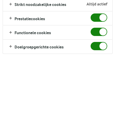
rozemarijn en gemengd met hartige kalfsbacon. Dit
Altijd actief
Strikt noodzakelijke cookies
pastagerecht is zowel bij kinderen als volwassenen populair,
waardoor het een uitstekend comfort food is voor het hele
Prestatiecookies
gezin.
Direct in je mandje bij:
Functionele cookies
Doelgroepgerichte cookies
DELEN
Ingrediënten