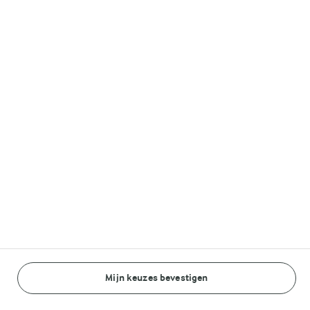
Lurpak®
Volg ons op
© Arla Foods amba 2026
Reopen cookie popup
Algemeen Privacybeleid
Standaard Gebruiksvoorwaarden
Mijn keuzes bevestigen
BEREIDINGSWIJZE
INGREDIËNTEN
Cookieverklaring