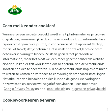
Vanaf 1 juni zijn DMK Group en Arla Foods
gefuseerd.
Lees het persbericht.
Geen melk zonder cookies!
Wanneer je een website bezoekt wordt er altijd informatie via je browser
opgeslagen, voornamelijk in de vorm van cookies. Deze informatie kan
Zoek categorie
bijvoorbeeld gaan over jou zelf, je voorkeuren of het apparaat (laptop,
mobiel of tablet) dat je gebruikt. Het is vaak noodzakelijk om de beste
gebruikerservaring te bieden. Ze slaan geen direct persoonlijke
Zoek zoektermen in te voeren
informatie op, maar het biedt wel een meer gepersonaliseerde website
Arla
Recepten
Piña colada breakfastbowl
ervaring. Je kan er zelf voor kiezen om het gebruik van de verschillende
soorten cookies te accepteren. Klik op de verschillende kopjes om meer
Piña colada breakfastbowl
te weten te komen en verander zo eenvoudig de standaard instellingen.
Het afkeuren van bepaalde cookies kunnen de gebruikservaring van
(0)
onze website en service wel negatief beïnvloeden. Lees meer over
Google Privacy Policy
en ons
cookiebeleid
en
algemeen privacybeleid
Direct in je mandje bij:
Cookievoorkeuren beheren