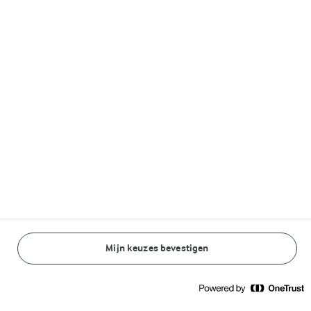
Volg ons op
© Arla Foods amba 2026
Reopen cookie popup
Algemeen Privacybeleid
Standaard Gebruiksvoorwaarden
Mijn keuzes bevestigen
BEREIDINGSWIJZE
INGREDIËNTEN
Cookieverklaring
Betaal verklaring