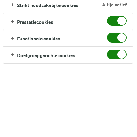
Luchtige quinoa wordt afgetopt met kikkererwten en een
Altijd actief
Strikt noodzakelijke cookies
frisse dressing van skyr, citroen, mosterd en olijfolie.
Knapperige komkommer, wortel en spinazie zorgen voor een
Prestatiecookies
verfrissende bite en vormen een kleurrijk contrast met de
kikkererwten en quinoa.
Functionele cookies
Direct in je mandje bij:
1
Doelgroepgerichte cookies
DELEN
Ingrediënten