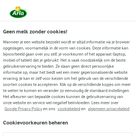
Vanaf 1 juni zijn DMK Group en Arla Foods
gefuseerd.
Lees het persbericht.
Geen melk zonder cookies!
Wanneer je een website bezoekt wordt er altijd informatie via je browser
opgeslagen, voornamelijk in de vorm van cookies. Deze informatie kan
Zoek categorie
bijvoorbeeld gaan over jou zelf, je voorkeuren of het apparaat (laptop,
mobiel of tablet) dat je gebruikt. Het is vaak noodzakelijk om de beste
gebruikerservaring te bieden. Ze slaan geen direct persoonlijke
Zoek zoektermen in te voeren
informatie op, maar het biedt wel een meer gepersonaliseerde website
Arla
Recepten
Quinoa bowl
ervaring. Je kan er zelf voor kiezen om het gebruik van de verschillende
soorten cookies te accepteren. Klik op de verschillende kopjes om meer
Quinoa bowl
te weten te komen en verander zo eenvoudig de standaard instellingen.
Het afkeuren van bepaalde cookies kunnen de gebruikservaring van
30 MIN.
(1)
onze website en service wel negatief beïnvloeden. Lees meer over
Google Privacy Policy
en ons
cookiebeleid
en
algemeen privacybeleid
Onze quinoabowl zit boordevol smaak en verse ingrediënten!
Cookievoorkeuren beheren
Dit regenbooggerecht barst van de kleur dankzij kleurrijke
groenten zoals edamamebonen, romige avocado en wortel.