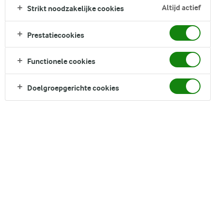
Altijd actief
Strikt noodzakelijke cookies
Direct in je mandje bij:
1
Prestatiecookies
Functionele cookies
Doelgroepgerichte cookies
DELEN
Ingrediënten
4 porties