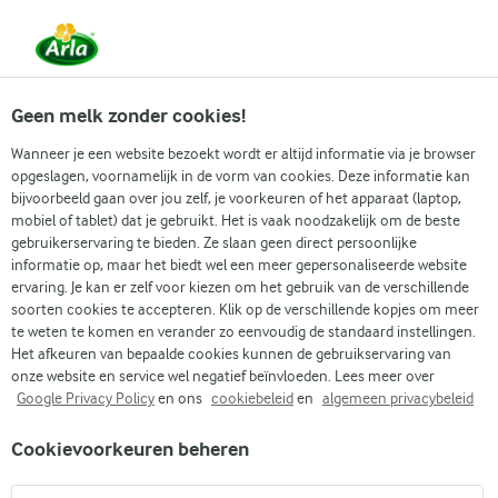
Vanaf 1 juni zijn DMK Group en Arla Foods
gefuseerd.
Lees het persbericht.
Geen melk zonder cookies!
Wanneer je een website bezoekt wordt er altijd informatie via je browser
opgeslagen, voornamelijk in de vorm van cookies. Deze informatie kan
Zoek categorie
bijvoorbeeld gaan over jou zelf, je voorkeuren of het apparaat (laptop,
mobiel of tablet) dat je gebruikt. Het is vaak noodzakelijk om de beste
gebruikerservaring te bieden. Ze slaan geen direct persoonlijke
Zoek zoektermen in te voeren
informatie op, maar het biedt wel een meer gepersonaliseerde website
Arla
Recepten
Quinoasalade
ervaring. Je kan er zelf voor kiezen om het gebruik van de verschillende
soorten cookies te accepteren. Klik op de verschillende kopjes om meer
Quinoasalade
te weten te komen en verander zo eenvoudig de standaard instellingen.
Het afkeuren van bepaalde cookies kunnen de gebruikservaring van
30 MIN.
(0)
onze website en service wel negatief beïnvloeden. Lees meer over
Google Privacy Policy
en ons
cookiebeleid
en
algemeen privacybeleid
Quinoasalade met kipfilet, spek en avocado. Maak de salade
Cookievoorkeuren beheren
af met een heerlijke dressing van zure room en blauwe kaas.
Eet en geniet!