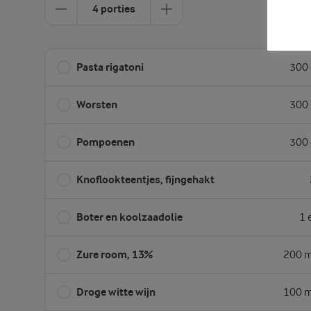
4 porties
Pasta rigatoni
300 
Worsten
300 
Pompoenen
300 
Knoflookteentjes, fijngehakt
Boter en koolzaadolie
1 
Zure room, 13%
200 m
Droge witte wijn
100 m