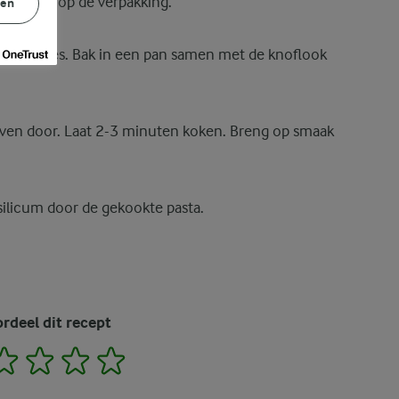
ijzingen op de verpakking.
gen
e in plakjes. Bak in een pan samen met de knoflook
ijven door. Laat 2-3 minuten koken. Breng op smaak
silicum door de gekookte pasta.
rdeel dit recept
2
3
4
5