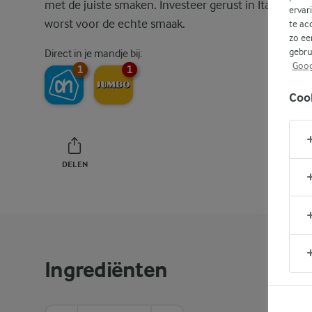
met de juiste smaken. Investeer gerust in Italiaanse
ervar
worst voor de echte smaak.
te ac
zo ee
gebru
Direct in je mandje bij:
Goog
1
1
Coo
DELEN
PRINT
Ingrediënten