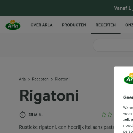
Rigatoni
Vanaf 1
OVER ARLA
PRODUCTEN
RECEPTEN
ONZ
Zoek categorie
Zoek zoektermen in 
Arla
Recepten
Rigatoni
Rigatoni
Gee
Wanne
voorn
25 MIN.
zelf, 
noodz
Rustieke rigatoni, een heerlijk Italiaans pastagerecht
perso