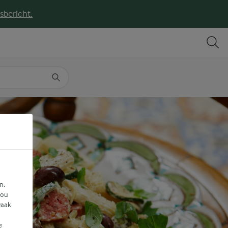
sbericht.
DELEN
PRINT
n,
jou
vaak
e