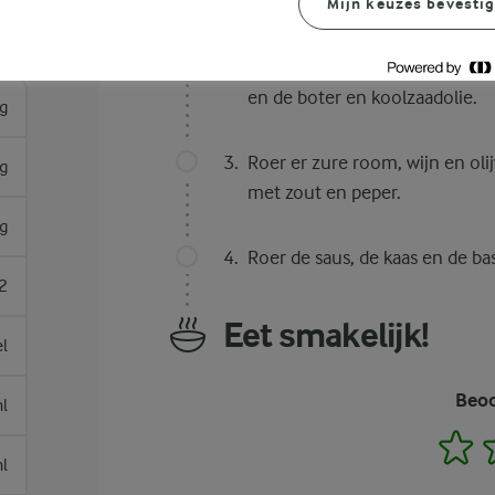
Kook de pasta volgens de aanw
Mijn keuzes bevesti
Snijd de worst en de courgett
en de boter en koolzaadolie.
g
Roer er zure room, wijn en ol
g
met zout en peper.
g
Roer de saus, de kaas en de ba
2
Eet smakelijk!
el
Beoo
l
1
l