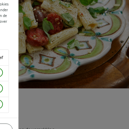
ookies
ander
n de
 over
ef