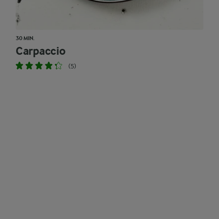
30 MIN.
Carpaccio
(5)