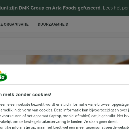
 juni zijn DMK Group en Arla Foods gefuseerd.
Lees het per
E ORGANISATIE
DUURZAAMHEID
te voeren
n melk zonder cookies!
er je een website bezoekt wordt er altijd informatie via je browser opgeslage
amelijk in de vorm van cookies. Deze informatie kan bijvoorbeeld gaan over 
(0)
je voorkeuren of het apparaat (laptop, mobiel of tablet) dat je gebruikt. Het is 
akelijk om de beste gebruikerservaring te bieden. Ze slaan geen direct
onlijke informatie op, maar het biedt wel een meer gepersonaliseerde websit