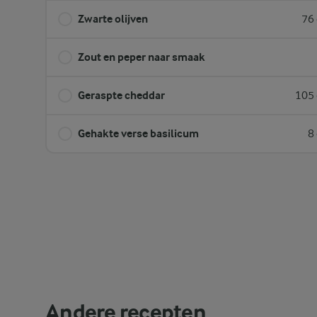
Zwarte olijven
76 
Zout en peper naar smaak
Geraspte cheddar
105 
Gehakte verse basilicum
8
Andere recepten