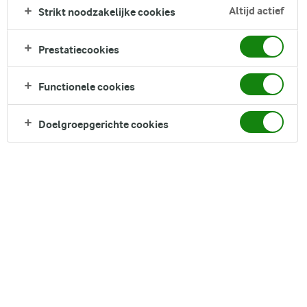
Altijd actief
Strikt noodzakelijke cookies
zure rode wijnsaus en de zoetheid van sinaasappel en
wortels zorgt voor een gerecht dat alle smaakpapillen
prikkelt. Rundvleesstoofpot met rode wijnsaus smaakt
Prestatiecookies
heerlijk met aardappelpuree, gekookte aardappelen, rijst of
pasta - de mogelijkheden zijn eindeloos. Serveer
Functionele cookies
rundvleesstoofpot met rode wijnsaus voor gasten of op een
gewone doordeweekse avond voor het gezin.
Doelgroepgerichte cookies
Direct in je mandje bij:
1
3
Switch naar meer
groente