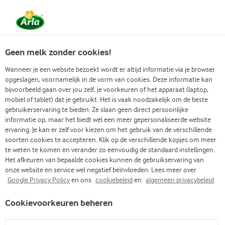
Vanaf 1 juni zijn DMK Group en Arla Foods
gefuseerd.
Lees het persbericht.
Geen melk zonder cookies!
Wanneer je een website bezoekt wordt er altijd informatie via je browser
opgeslagen, voornamelijk in de vorm van cookies. Deze informatie kan
Zoek categorie
bijvoorbeeld gaan over jou zelf, je voorkeuren of het apparaat (laptop,
mobiel of tablet) dat je gebruikt. Het is vaak noodzakelijk om de beste
gebruikerservaring te bieden. Ze slaan geen direct persoonlijke
Zoek zoektermen in te voeren
informatie op, maar het biedt wel een meer gepersonaliseerde website
Arla
Recepten
Rundvleesstoofpot met rode wijnsaus
ervaring. Je kan er zelf voor kiezen om het gebruik van de verschillende
soorten cookies te accepteren. Klik op de verschillende kopjes om meer
Rundvleesstoofpot met
te weten te komen en verander zo eenvoudig de standaard instellingen.
rode wijnsaus
Het afkeuren van bepaalde cookies kunnen de gebruikservaring van
onze website en service wel negatief beïnvloeden. Lees meer over
Google Privacy Policy
en ons
cookiebeleid
en
algemeen privacybeleid
30 MIN.
(0)
Cookievoorkeuren beheren
Rundvleesstoofpot met rode wijnsaus is een heerlijk gerecht
dat warmte geeft op een koude dag. De combinatie van de