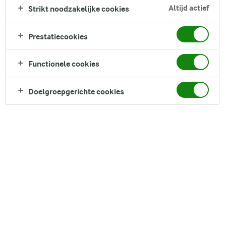
huis hebt. Deze salsa verde is ook een goede dip voor
Altijd actief
Strikt noodzakelijke cookies
groenten.
Prestatiecookies
Direct in je mandje bij:
1
Functionele cookies
Doelgroepgerichte cookies
DELEN
Ingrediënten
4 porties