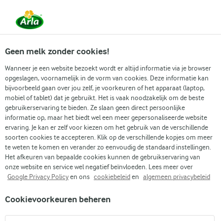
Vanaf 1 juni zijn DMK Group en Arla Foods
gefuseerd.
Lees het persbericht.
Geen melk zonder cookies!
Wanneer je een website bezoekt wordt er altijd informatie via je browser
opgeslagen, voornamelijk in de vorm van cookies. Deze informatie kan
Zoek categorie
bijvoorbeeld gaan over jou zelf, je voorkeuren of het apparaat (laptop,
mobiel of tablet) dat je gebruikt. Het is vaak noodzakelijk om de beste
gebruikerservaring te bieden. Ze slaan geen direct persoonlijke
Zoek zoektermen in te voeren
informatie op, maar het biedt wel een meer gepersonaliseerde website
Arla
Recepten
Spinaziesoep
ervaring. Je kan er zelf voor kiezen om het gebruik van de verschillende
soorten cookies te accepteren. Klik op de verschillende kopjes om meer
Spinaziesoep
te weten te komen en verander zo eenvoudig de standaard instellingen.
Het afkeuren van bepaalde cookies kunnen de gebruikservaring van
20 MIN.
(0)
onze website en service wel negatief beïnvloeden. Lees meer over
Google Privacy Policy
en ons
cookiebeleid
en
algemeen privacybeleid
Spinaziesoep, geserveerd op de klassieke manier met
Cookievoorkeuren beheren
gekookte eieren. Serveer met een warm broodje kaas. Een
heerlijke en makkelijke alledaagse maaltijd.