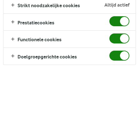
Altijd actief
Strikt noodzakelijke cookies
Direct in je mandje bij:
Prestatiecookies
Functionele cookies
Doelgroepgerichte cookies
DELEN
Ingrediënten
4 porties