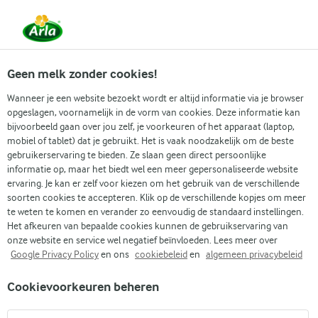
Vanaf 1 juni zijn DMK Group en Arla Foods
gefuseerd.
Lees het persbericht.
Geen melk zonder cookies!
Wanneer je een website bezoekt wordt er altijd informatie via je browser
opgeslagen, voornamelijk in de vorm van cookies. Deze informatie kan
bijvoorbeeld gaan over jou zelf, je voorkeuren of het apparaat (laptop,
RECEPTEN
mobiel of tablet) dat je gebruikt. Het is vaak noodzakelijk om de beste
Arla Skyr + Appel
gebruikerservaring te bieden. Ze slaan geen direct persoonlijke
informatie op, maar het biedt wel een meer gepersonaliseerde website
ervaring. Je kan er zelf voor kiezen om het gebruik van de verschillende
Arla geeft je recepten voor alle gelegenheden! Gebruik
soorten cookies te accepteren. Klik op de verschillende kopjes om meer
onderstaande zoekfunctie of het filtermenu om
te weten te komen en verander zo eenvoudig de standaard instellingen.
Het afkeuren van bepaalde cookies kunnen de gebruikservaring van
gemakkelijk recepten met jouw favoriete ingrediënten
onze website en service wel negatief beïnvloeden. Lees meer over
te vinden.
Google Privacy Policy
en ons
cookiebeleid
en
algemeen privacybeleid
Cookievoorkeuren beheren
Zoek categorie