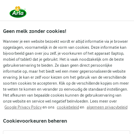
Vanaf 1 juni zijn DMK Group en Arla Foods
gefuseerd.
Lees het persbericht.
Geen melk zonder cookies!
Wanneer je een website bezoekt wordt er altijd informatie via je browser
opgeslagen, voornamelijk in de vorm van cookies. Deze informatie kan
bijvoorbeeld gaan over jou zelf, je voorkeuren of het apparaat (laptop,
RECEPTEN
mobiel of tablet) dat je gebruikt. Het is vaak noodzakelijk om de beste
Asperges + Vis
gebruikerservaring te bieden. Ze slaan geen direct persoonlijke
informatie op, maar het biedt wel een meer gepersonaliseerde website
ervaring. Je kan er zelf voor kiezen om het gebruik van de verschillende
Arla geeft je recepten voor alle gelegenheden! Gebruik
soorten cookies te accepteren. Klik op de verschillende kopjes om meer
onderstaande zoekfunctie of het filtermenu om
te weten te komen en verander zo eenvoudig de standaard instellingen.
Het afkeuren van bepaalde cookies kunnen de gebruikservaring van
gemakkelijk recepten met jouw favoriete ingrediënten
onze website en service wel negatief beïnvloeden. Lees meer over
te vinden.
Google Privacy Policy
en ons
cookiebeleid
en
algemeen privacybeleid
Cookievoorkeuren beheren
Zoek categorie