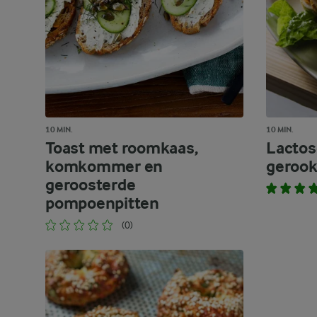
10 MIN.
10 MIN.
Toast met roomkaas,
Lactos
komkommer en
gerook
geroosterde
pompoenpitten
(0)