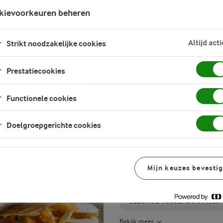
Zoek zoektermen in te voeren
kievoorkeuren beheren
FILTER
Altijd acti
Strikt noodzakelijke cookies
Prestatiecookies
Functionele cookies
Doelgroepgerichte cookies
GERELATEERDE CATEGORIEËN
GEZOND
MAKKELIJKE
EIWITRIJKE
GEZONDE
GEZONDE
GEZONDE
LUNCH
BROODJES REC
AVONDETEN
GEZONDE
LUNCH
RECEPTEN
LUNCH
TOETJES
Mijn keuzes bevesti
RECEPTEN
GEZOND ONTBIJT
GEZONDE TUSSENDOORTJES
Bekijk meer