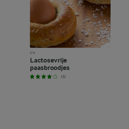
1 U
Lactosevrije
paasbroodjes
(3)