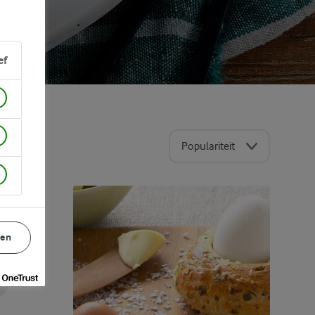
ef
Populariteit
EPTEN
gen