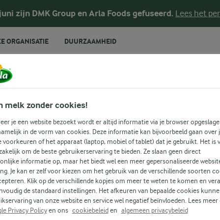
 juni zijn DMK Group en Arla Foods gefuseerd.
Lees het per
E ORGANISATIE
DUURZAAMHEID
RECEPTEN
zonde lunch brood
n melk zonder cookies!
er je een website bezoekt wordt er altijd informatie via je browser opgeslage
amelijk in de vorm van cookies. Deze informatie kan bijvoorbeeld gaan over 
je voorkeuren of het apparaat (laptop, mobiel of tablet) dat je gebruikt. Het is 
ectie aan gezonde lunch broodjes en doe nieuwe ideeën op 
akelijk om de beste gebruikerservaring te bieden. Ze slaan geen direct
fect om te serveren voor familie en vrienden – of om te pla
onlijke informatie op, maar het biedt wel een meer gepersonaliseerde websit
ing. Je kan er zelf voor kiezen om het gebruik van de verschillende soorten c
activiteit met de kinderen.
cepteren. Klik op de verschillende kopjes om meer te weten te komen en ver
nvoudig de standaard instellingen. Het afkeuren van bepaalde cookies kunne
ikservaring van onze website en service wel negatief beïnvloeden. Lees meer
LUNCH
BROODJES
le Privacy Policy
en ons
cookiebeleid
en
algemeen privacybeleid
Zoek categorie