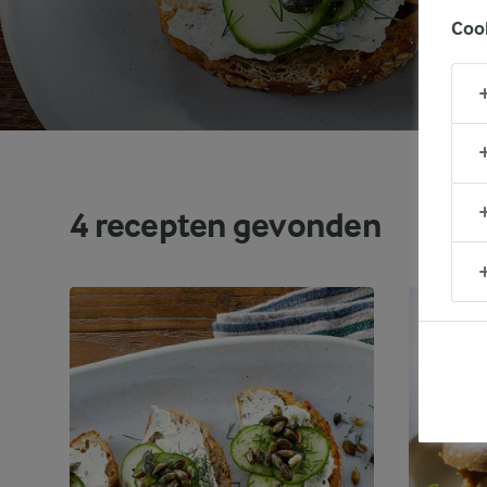
Coo
4
recepten gevonden