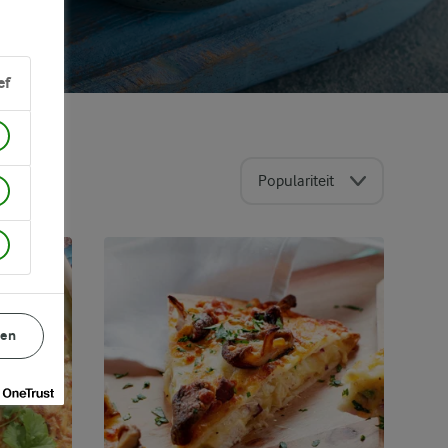
ef
Populariteit
gen