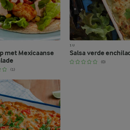
1 U
p met Mexicaanse
Salsa verde enchila
lade
(0)
(1)