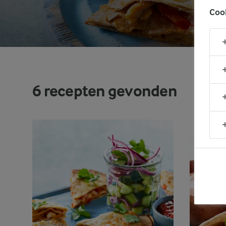
Coo
6
recepten gevonden