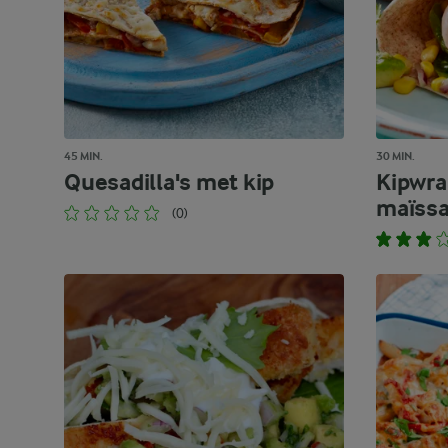
45 MIN.
30 MIN.
Quesadilla's met kip
Kipwra
maïssa
(0)