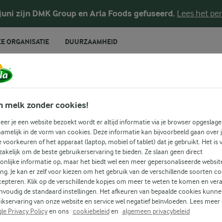
 juni zijn DMK Group en Arla Foods gefuseerd.
Lees het per
E ORGANISATIE
DUURZAAMHEID
RECEPTEN
Mexicaans + Kip
n melk zonder cookies!
er je een website bezoekt wordt er altijd informatie via je browser opgeslage
amelijk in de vorm van cookies. Deze informatie kan bijvoorbeeld gaan over 
je voorkeuren of het apparaat (laptop, mobiel of tablet) dat je gebruikt. Het is 
 recepten voor alle gelegenheden! Gebruik onderstaande zoek
akelijk om de beste gebruikerservaring te bieden. Ze slaan geen direct
onlijke informatie op, maar het biedt wel een meer gepersonaliseerde websit
u om gemakkelijk recepten met jouw favoriete ingrediënten 
ing. Je kan er zelf voor kiezen om het gebruik van de verschillende soorten c
cepteren. Klik op de verschillende kopjes om meer te weten te komen en ver
nvoudig de standaard instellingen. Het afkeuren van bepaalde cookies kunne
S
KIP
ikservaring van onze website en service wel negatief beïnvloeden. Lees meer
Zoek categorie
le Privacy Policy
en ons
cookiebeleid
en
algemeen privacybeleid
Zoek zoektermen in te voeren