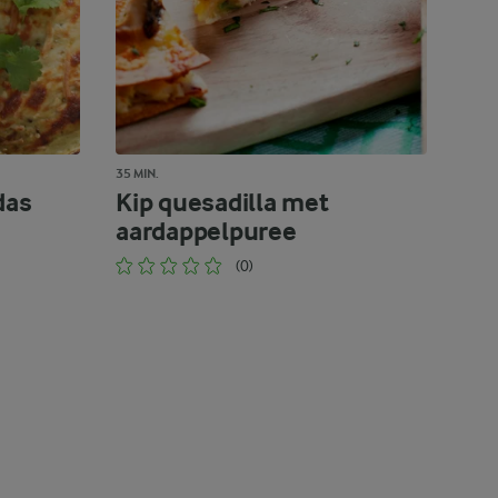
35 MIN.
das
Kip quesadilla met
aardappelpuree
(0)