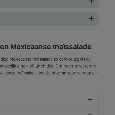
ps die niet losgaan, is om ze te vouwen zoals je met een burrito zou
iken om de kipwrap te sluiten of gebruik een beetje aluminiumfolie 
 en Mexicaanse maïssalade
dige Mexicaanse maïssalade zo eenvoudig als de
 smakelijk diner- of lunchidee. Om meer te weten te
xicaanse maïssalade, lees je onze antwoorden op de