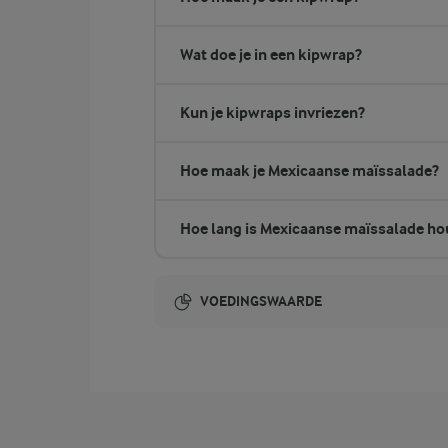
Wat doe je in een kipwrap?
Kun je kipwraps invriezen?
Hoe maak je Mexicaanse maïssalade?
Hoe lang is Mexicaanse maïssalade h
VOEDINGSWAARDE
Energie-inhoud:
24,3 gram vezels
vezels