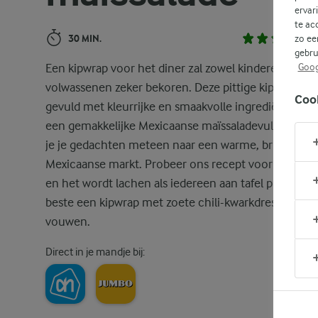
ervar
te ac
30 MIN.
zo ee
gebru
Een kipwrap voor het diner zal zowel kinderen als
Goog
volwassenen zeker bekoren. Deze pittige kipwraps,
Coo
gevuld met kleurrijke en smaakvolle ingrediënten, 
een gemakkelijke Mexicaanse maïssaladevulling bre
je je gedachten meteen naar een warme, bruisende
Mexicaanse markt. Probeer ons recept voor kipwrap
en het wordt lachen als iedereen aan tafel probeert a
beste een kipwrap met zoete chili-kwarkdressing te
vouwen.
Direct in je mandje bij: