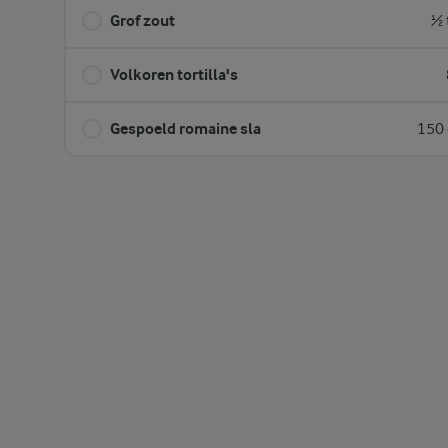
Grof zout
½ 
Volkoren tortilla's
Gespoeld romaine sla
150 