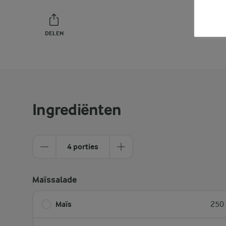
DELEN
PRINT
Ingrediënten
4 porties
Maïssalade
Maïs
250 