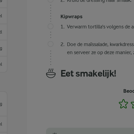
Kruid de dressing naar smaak.
el
Kipwraps
Verwarm tortilla's volgens de 
tl
Doe de maïssalade, kwarkdress
g
en serveer ze op deze manier, 
el
Eet smakelijk!
Beoo
1
g
el