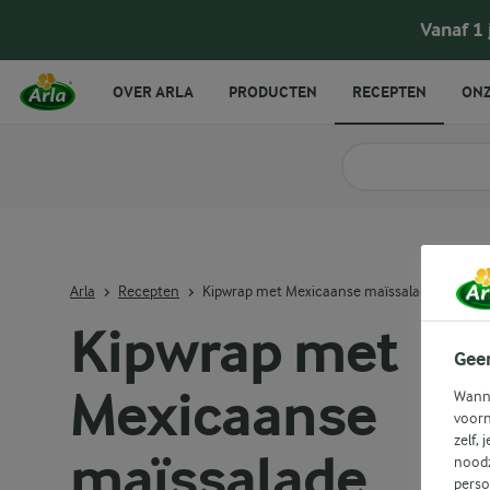
Kipwrap met Mexicaanse maïssalade
Vanaf 1
OVER ARLA
PRODUCTEN
RECEPTEN
ONZ
Zoek categorie
Zoek zoektermen in 
Arla
Recepten
Kipwrap met Mexicaanse maïssalade
Kipwrap met
Gee
Mexicaanse
Wanne
voorn
zelf, 
maïssalade
noodz
perso