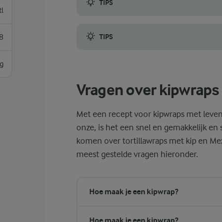
TIPS
tl
Ons beste advies voor het maken van kipwra
8
TIPS
Probeer een beetje kwarkdressing te gebru
g
Vragen over kipwraps
Met een recept voor kipwraps met leven
onze, is het een snel en gemakkelijk en
komen over tortillawraps met kip en Me
meest gestelde vragen hieronder.
Hoe maak je een kipwrap?
Hoe maak je een kipwrap?