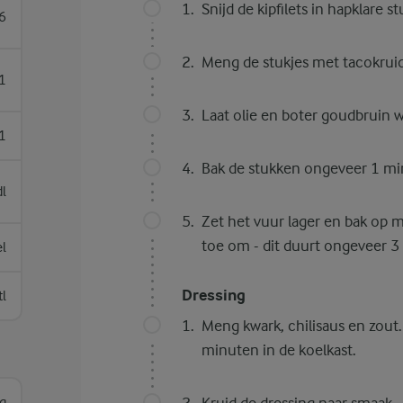
Snijd de kipfilets in hapklare st
6
Meng de stukjes met tacokrui
1
Laat olie en boter goudbruin 
1
Bak de stukken ongeveer 1 min
dl
Zet het vuur lager en bak op mi
toe om - dit duurt ongeveer 3
el
Dressing
tl
Meng kwark, chilisaus en zout
minuten in de koelkast.
g