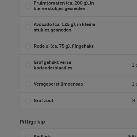
Pruimtomaten (ca. 200 g), in
kleine stukjes gesneden
Avocado (ca. 125 g), in kleine
stukjes gesneden
Rode ui (ca. 75 g), fijngehakt
Grof gehakt verse
1 
korianderblaadjes
Versgeperst limoensap
1 
Grof zout
½ 
Pittige kip
Kipfilets
500 