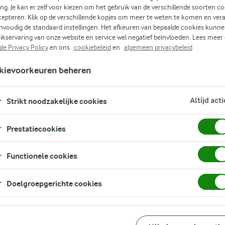
ing. Je kan er zelf voor kiezen om het gebruik van de verschillende soorten c
cepteren. Klik op de verschillende kopjes om meer te weten te komen en ver
nvoudig de standaard instellingen. Het afkeuren van bepaalde cookies kunne
(1)
ikservaring van onze website en service wel negatief beïnvloeden. Lees meer
le Privacy Policy
en ons
cookiebeleid
en
algemeen privacybeleid
kievoorkeuren beheren
met
ngt
Altijd acti
Strikt noodzakelijke cookies
s
Prestatiecookies
ls
Functionele cookies
Doelgroepgerichte cookies