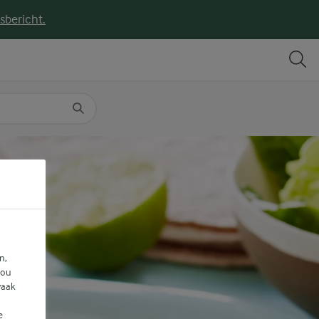
sbericht.
DELEN
PRINT
n,
jou
vaak
e