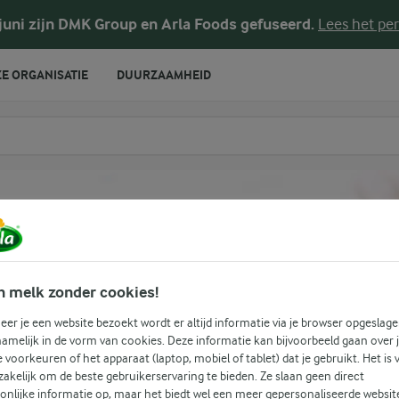
 juni zijn DMK Group en Arla Foods gefuseerd.
Lees het per
E ORGANISATIE
DUURZAAMHEID
te voeren
n melk zonder cookies!
er je een website bezoekt wordt er altijd informatie via je browser opgeslage
amelijk in de vorm van cookies. Deze informatie kan bijvoorbeeld gaan over 
je voorkeuren of het apparaat (laptop, mobiel of tablet) dat je gebruikt. Het is 
akelijk om de beste gebruikerservaring te bieden. Ze slaan geen direct
onlijke informatie op, maar het biedt wel een meer gepersonaliseerde websit