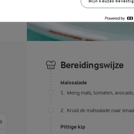
Mijn keuzes bevesti
Bereidingswijze
Maïssalade
Meng maïs, tomaten, avocado, 
Kruid de maïssalade naar smaa
g
Pittige kip