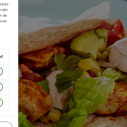
ookies
ander
n de
 over
ef