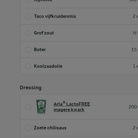
Taco vijfkruidenmix
2 
Grof zout
½ 
Boter
15 
Koolzaadolie
1 
Dressing
Arla® LactoFREE
200 
magere kwark
Zoete chilisaus
2 