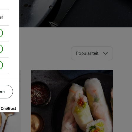
ef
Populariteit
gen