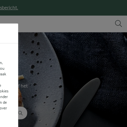
sbericht.
n,
jou
vaak
functie of het
e
ookies
te vinden.
ander
n de
 over