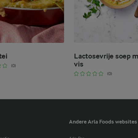
tei
Lactosevrije soep 
vis
(0)
(0)
Andere Arla Foods websites