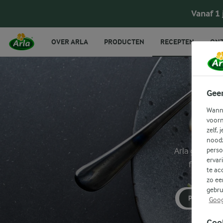
Vanaf 1
OVER ARLA
PRODUCTEN
RECEPTEN
ONZ
Gee
Wanne
voorn
zelf, 
noodz
Arla geeft je
perso
ervar
filtermen
te ac
zo ee
gebru
PREI
Goog
Coo