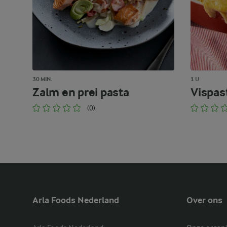
30 MIN.
1 U
Zalm en prei pasta
Vispas
(0)
Arla Foods Nederland
Over ons