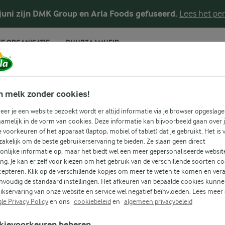
 juni zijn DMK Group en Arla Foods gefuseerd.
Lees het per
E ORGANISATIE
DUURZAAMHEID
RECEPTEN
n melk zonder cookies!
Prei + Vis
er je een website bezoekt wordt er altijd informatie via je browser opgeslage
amelijk in de vorm van cookies. Deze informatie kan bijvoorbeeld gaan over 
je voorkeuren of het apparaat (laptop, mobiel of tablet) dat je gebruikt. Het is 
akelijk om de beste gebruikerservaring te bieden. Ze slaan geen direct
 recepten voor alle gelegenheden! Gebruik onderstaande zoek
onlijke informatie op, maar het biedt wel een meer gepersonaliseerde websit
ing. Je kan er zelf voor kiezen om het gebruik van de verschillende soorten c
u om gemakkelijk recepten met jouw favoriete ingrediënten 
cepteren. Klik op de verschillende kopjes om meer te weten te komen en ver
nvoudig de standaard instellingen. Het afkeuren van bepaalde cookies kunne
ikservaring van onze website en service wel negatief beïnvloeden. Lees meer
VIS
le Privacy Policy
en ons
cookiebeleid
en
algemeen privacybeleid
Zoek categorie
Zoek zoektermen in te voeren
kievoorkeuren beheren