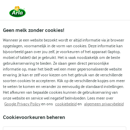
Vanaf 1 juni zijn DMK Group en Arla Foods
gefuseerd.
Lees het persbericht.
Geen melk zonder cookies!
Wanneer je een website bezoekt wordt er altijd informatie via je browser
opgeslagen, voornamelijk in de vorm van cookies. Deze informatie kan
bijvoorbeeld gaan over jou zelf, je voorkeuren of het apparaat (laptop,
RECEPTEN
mobiel of tablet) dat je gebruikt. Het is vaak noodzakelijk om de beste
Pudding + Lactosevrij
gebruikerservaring te bieden. Ze slaan geen direct persoonlijke
informatie op, maar het biedt wel een meer gepersonaliseerde website
ervaring. Je kan er zelf voor kiezen om het gebruik van de verschillende
Arla geeft je recepten voor alle gelegenheden! Gebruik
soorten cookies te accepteren. Klik op de verschillende kopjes om meer
onderstaande zoekfunctie of het filtermenu om
te weten te komen en verander zo eenvoudig de standaard instellingen.
Het afkeuren van bepaalde cookies kunnen de gebruikservaring van
gemakkelijk recepten met jouw favoriete ingrediënten
onze website en service wel negatief beïnvloeden. Lees meer over
te vinden.
Google Privacy Policy
en ons
cookiebeleid
en
algemeen privacybeleid
Cookievoorkeuren beheren
Zoek categorie