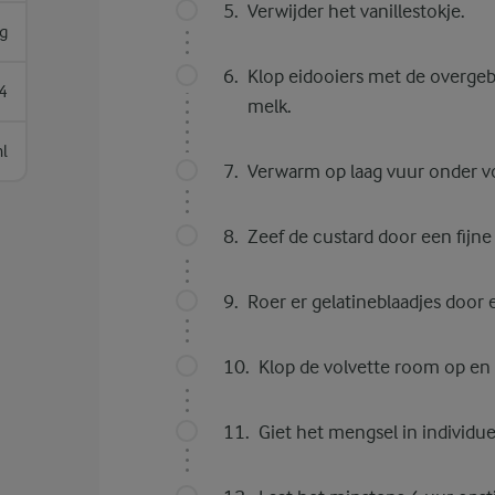
Verwijder het vanillestokje.
g
Klop eidooiers met de overge
4
melk.
l
Verwarm op laag vuur onder vo
Zeef de custard door een fijne 
Roer er gelatineblaadjes door 
Klop de volvette room op en
Giet het mengsel in individu