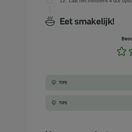
Laat het minstens 4 uur opsti
Eet smakelijk!
Beoo
1
TIPS
Als je de custard voor deze lactosevrije 
TIPS
Als er zich toch klontjes beginnen te vorm