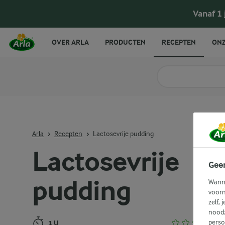
Lactosevrije pudding
Vanaf 1
OVER ARLA
PRODUCTEN
RECEPTEN
ONZ
Zoek categorie
Zoek zoektermen in 
Arla
Recepten
Lactosevrije pudding
Lactosevrije
Gee
pudding
Wanne
voorn
zelf, 
noodz
perso
1 U