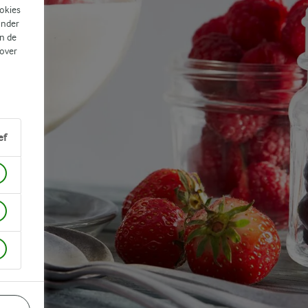
ookies
ander
n de
 over
ef