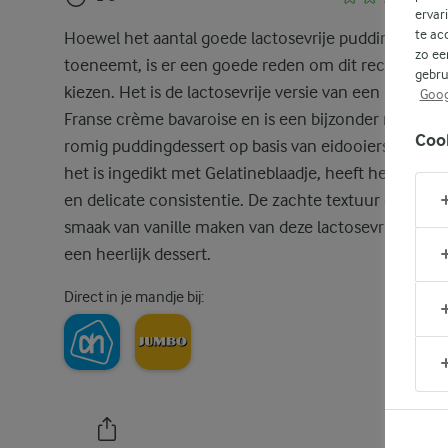
ervar
te ac
Hoewel het aantal goede lactosevrije puddingrecep
zo ee
toeneemt, is er een goede reden om dit recept te
gebru
kiezen. Het is de lactosevrije versie van een klassieke
Goog
Franse crème bavaroise en is een bijzonder rijk en
Coo
romig puddingdessert op basis van eidooiers. Omdat
het is ingedikt met Gelatineblaadje, heeft het een li
en delicate consistentie. De zachte textuur en heerl
smaak van vanille maken van deze lactosevrije pudd
een heerlijk dessert.
Direct in je mandje bij: