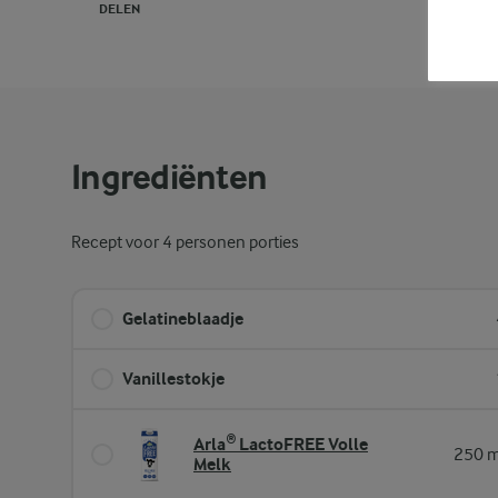
DELEN
PRINT
Ingrediënten
Recept voor 4 personen porties
Gelatineblaadje
Vanillestokje
Arla® LactoFREE Volle
250 m
Melk