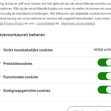
ing. Je kan er zelf voor kiezen om het gebruik van de verschillende soorten c
cepteren. Klik op de verschillende kopjes om meer te weten te komen en ver
ten
nvoudig de standaard instellingen. Het afkeuren van bepaalde cookies kunne
ikservaring van onze website en service wel negatief beïnvloeden. Lees meer
le Privacy Policy
en ons
cookiebeleid
en
algemeen privacybeleid
kievoorkeuren beheren
chte
Altijd acti
ijke
Strikt noodzakelijke cookies
ing
Prestatiecookies
Functionele cookies
Doelgroepgerichte cookies