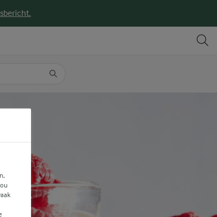
sbericht.
DELEN
PRINT
n,
jou
vaak
e