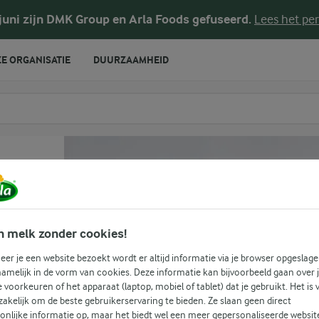
 juni zijn DMK Group en Arla Foods gefuseerd.
Lees het per
E ORGANISATIE
DUURZAAMHEID
te voeren
n melk zonder cookies!
er je een website bezoekt wordt er altijd informatie via je browser opgeslage
amelijk in de vorm van cookies. Deze informatie kan bijvoorbeeld gaan over 
je voorkeuren of het apparaat (laptop, mobiel of tablet) dat je gebruikt. Het is 
akelijk om de beste gebruikerservaring te bieden. Ze slaan geen direct
onlijke informatie op, maar het biedt wel een meer gepersonaliseerde websit
(0)