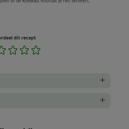
jven in de koelkast voordat je het serveert.
rdeel dit recept
2
3
4
5
pudding kookt, is het belangrijk om het vuur laag te zetten om te v
en, gebruik dan een garde om het mengsel krachtig te roeren tot de kl