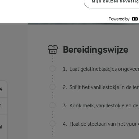
Mijn keuzes bevesti
Bereidingswijze
Laat gelatineblaadjes ongevee
Splijt het vanillestokje in de l
4
Kook melk, vanillestokje en de 
1
Haal de steelpan van het vuur
l