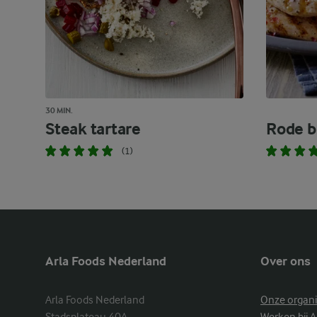
30 MIN.
Steak tartare
Rode bi
(1)
Arla Foods Nederland
Over ons
Arla Foods Nederland

Onze organi