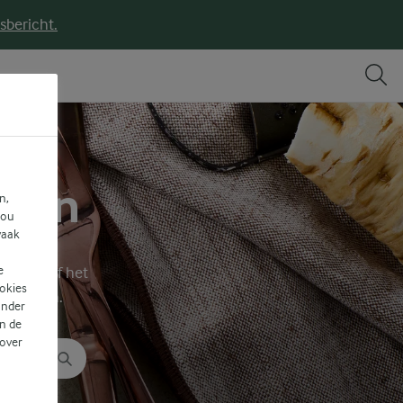
sbericht.
hten
n,
jou
vaak
e
functie of het
ookies
te vinden.
ander
n de
 over