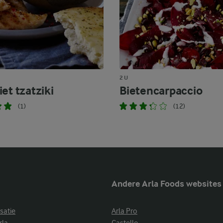
2 U
et tzatziki
Bietencarpaccio
(1)
(12)
Andere Arla Foods websites
satie
Arla Pro