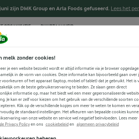
 juni zijn DMK Group en Arla Foods gefuseerd.
Lees het per
E ORGANISATIE
DUURZAAMHEID
n melk zonder cookies!
RECEPTEN
e biet + Voorgerec
er je een website bezoekt wordt er altijd informatie via je browser opgeslage
amelijk in de vorm van cookies. Deze informatie kan bijvoorbeeld gaan over 
je voorkeuren of het apparaat (laptop, mobiel of tablet) dat je gebruikt. Het is 
akelijk om de beste gebruikerservaring te bieden. Ze slaan geen direct
onlijke informatie op, maar het biedt wel een meer gepersonaliseerde websit
 recepten voor alle gelegenheden! Gebruik onderstaande zoek
ing. Je kan er zelf voor kiezen om het gebruik van de verschillende soorten c
u om gemakkelijk recepten met jouw favoriete ingrediënten 
cepteren. Klik op de verschillende kopjes om meer te weten te komen en ver
nvoudig de standaard instellingen. Het afkeuren van bepaalde cookies kunne
ikservaring van onze website en service wel negatief beïnvloeden. Lees meer
VOORGERECHTEN
le Privacy Policy
en ons
cookiebeleid
en
algemeen privacybeleid
Zoek categorie
Zoek zoektermen in te voeren
kievoorkeuren beheren