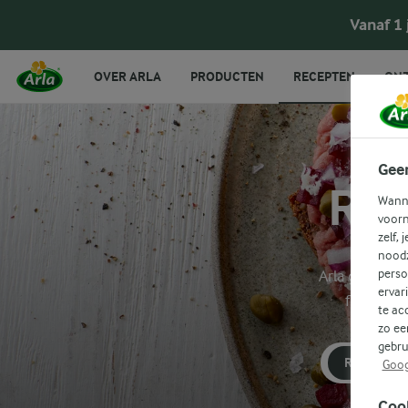
Vanaf 1
OVER ARLA
PRODUCTEN
RECEPTEN
ONZ
Gee
Rod
Wanne
voorn
zelf, 
noodz
perso
Arla geeft je
ervar
filtermen
te ac
zo ee
gebru
RODE BIET
Goog
Coo