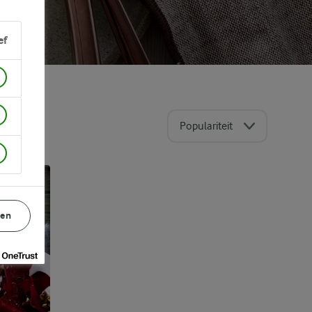
ef
Populariteit
gen