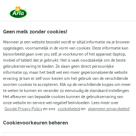
Vanaf 1 juni zijn DMK Group en Arla Foods
gefuseerd.
Lees het persbericht.
Geen melk zonder cookies!
Wanneer je een website bezoekt wordt er altijd informatie via je browser
opgeslagen, voornamelijk in de vorm van cookies. Deze informatie kan
Zoek categorie
bijvoorbeeld gaan over jou zelf, je voorkeuren of het apparaat (laptop,
mobiel of tablet) dat je gebruikt. Het is vaak noodzakelijk om de beste
gebruikerservaring te bieden. Ze slaan geen direct persoonlijke
Zoek zoektermen in te voeren
informatie op, maar het biedt wel een meer gepersonaliseerde website
Arla
Recepten
Bietencarpaccio
ervaring. Je kan er zelf voor kiezen om het gebruik van de verschillende
soorten cookies te accepteren. Klik op de verschillende kopjes om meer
Bietencarpaccio
te weten te komen en verander zo eenvoudig de standaard instellingen.
Het afkeuren van bepaalde cookies kunnen de gebruikservaring van
2 U
Bereidingstijd 50 min.
(12)
•
onze website en service wel negatief beïnvloeden. Lees meer over
Google Privacy Policy
en ons
cookiebeleid
en
algemeen privacybeleid
Een heerlijk vegetarisch voorgerecht: carpaccio van rode biet.
Cookievoorkeuren beheren
Één ding is zeker, je steelt hier absoluut de show mee! Een
kleurrijk bord, met smaakvolle bieten, een likeurdressing en