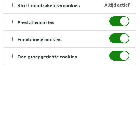
afgetopt met luchtige room.
Altijd actief
Strikt noodzakelijke cookies
Direct in je mandje bij:
Prestatiecookies
Functionele cookies
Doelgroepgerichte cookies
DELEN
Ingrediënten
4 Serving