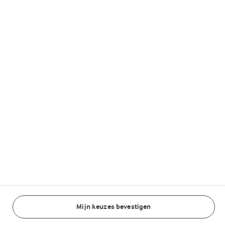
Volg ons op
© Arla Foods amba 2026
Reopen cookie popup
Algemeen Privacybeleid
Standaard Gebruiksvoorwaarden
Cookieverklaring
Mijn keuzes bevestigen
Betaal verklaring