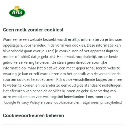
Vanaf 1 juni zijn DMK Group en Arla Foods
gefuseerd.
Lees het persbericht.
Geen melk zonder cookies!
Wanneer je een website bezoekt wordt er altijd informatie via je browser
opgeslagen, voornamelijk in de vorm van cookies. Deze informatie kan
bijvoorbeeld gaan over jou zelf, je voorkeuren of het apparaat (laptop,
RECEPTEN
mobiel of tablet) dat je gebruikt. Het is vaak noodzakelijk om de beste
Shakes + Karnemelk
gebruikerservaring te bieden. Ze slaan geen direct persoonlijke
informatie op, maar het biedt wel een meer gepersonaliseerde website
ervaring. Je kan er zelf voor kiezen om het gebruik van de verschillende
Arla geeft je recepten voor alle gelegenheden! Gebruik
soorten cookies te accepteren. Klik op de verschillende kopjes om meer
onderstaande zoekfunctie of het filtermenu om
te weten te komen en verander zo eenvoudig de standaard instellingen.
Het afkeuren van bepaalde cookies kunnen de gebruikservaring van
gemakkelijk recepten met jouw favoriete ingrediënten
onze website en service wel negatief beïnvloeden. Lees meer over
te vinden.
Google Privacy Policy
en ons
cookiebeleid
en
algemeen privacybeleid
Cookievoorkeuren beheren
Zoek categorie