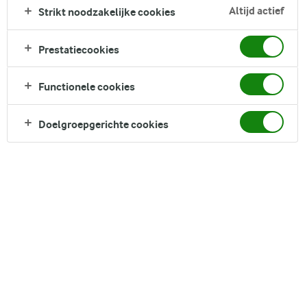
Altijd actief
Strikt noodzakelijke cookies
romige karnemelk zit hij boordevol natuurlijke smaken.
Lekker fris, licht en klaar in een paar minuten. Ideaal voor een
snel ontbijt of een dorstlessende pauze tussendoor.
Prestatiecookies
Direct in je mandje bij:
Functionele cookies
Doelgroepgerichte cookies
DELEN
Ingrediënten