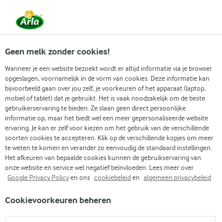
Vanaf 1 juni zijn DMK Group en Arla Foods
gefuseerd.
Lees het persbericht.
Geen melk zonder cookies!
Wanneer je een website bezoekt wordt er altijd informatie via je browser
opgeslagen, voornamelijk in de vorm van cookies. Deze informatie kan
Zoek categorie
bijvoorbeeld gaan over jou zelf, je voorkeuren of het apparaat (laptop,
mobiel of tablet) dat je gebruikt. Het is vaak noodzakelijk om de beste
gebruikerservaring te bieden. Ze slaan geen direct persoonlijke
Zoek zoektermen in te voeren
informatie op, maar het biedt wel een meer gepersonaliseerde website
Arla
Recepten
Tom yum soep
ervaring. Je kan er zelf voor kiezen om het gebruik van de verschillende
soorten cookies te accepteren. Klik op de verschillende kopjes om meer
Tom yum soep
te weten te komen en verander zo eenvoudig de standaard instellingen.
Het afkeuren van bepaalde cookies kunnen de gebruikservaring van
30 MIN.
(0)
onze website en service wel negatief beïnvloeden. Lees meer over
Google Privacy Policy
en ons
cookiebeleid
en
algemeen privacybeleid
Tom yum soep is een bekende Thaise soep met een pittige en
Cookievoorkeuren beheren
frisse smaak. Citroengras, gember en limoen geven de soep
een lekkere, frisse kick. De garnalen maken het wat