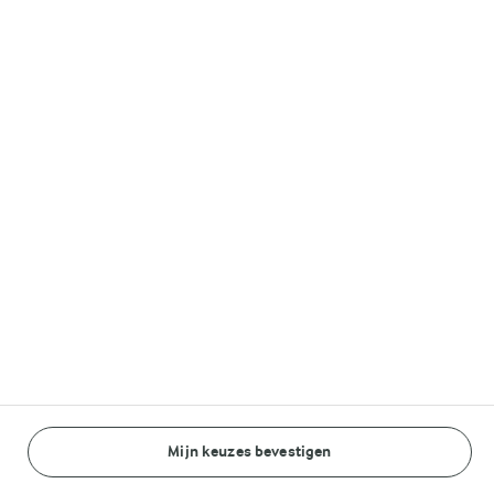
Lurpak®
Volg ons op
© Arla Foods amba 2026
Reopen cookie popup
Algemeen Privacybeleid
Standaard Gebruiksvoorwaarden
Mijn keuzes bevestigen
BEREIDINGSWIJZE
INGREDIËNTEN
Cookieverklaring