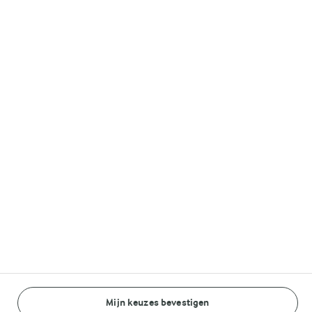
Melkunie
Lurpak®
Volg ons op
© Arla Foods amba 2026
Reopen cookie popup
Algemeen Privacybeleid
Standaard Gebruiksvoorwaarden
Mijn keuzes bevestigen