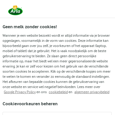
Vanaf 1 juni zijn DMK Group en Arla Foods
gefuseerd.
Lees het persbericht.
Geen melk zonder cookies!
Wanneer je een website bezoekt wordt er altijd informatie via je browser
opgeslagen, voornamelijk in de vorm van cookies. Deze informatie kan
Zoek categorie
bijvoorbeeld gaan over jou zelf, je voorkeuren of het apparaat (laptop,
mobiel of tablet) dat je gebruikt. Het is vaak noodzakelijk om de beste
gebruikerservaring te bieden. Ze slaan geen direct persoonlijke
Zoek zoektermen in te voeren
informatie op, maar het biedt wel een meer gepersonaliseerde website
Arla
Recepten
Veggie fruit smoothie
ervaring. Je kan er zelf voor kiezen om het gebruik van de verschillende
soorten cookies te accepteren. Klik op de verschillende kopjes om meer
Veggie fruit smoothie
te weten te komen en verander zo eenvoudig de standaard instellingen.
Het afkeuren van bepaalde cookies kunnen de gebruikservaring van
10 MIN.
(0)
onze website en service wel negatief beïnvloeden. Lees meer over
Google Privacy Policy
en ons
cookiebeleid
en
algemeen privacybeleid
Begin de dag goed met een heerlijke veggie fruit smoothie vol
Cookievoorkeuren beheren
verse en fruitige smaken. Deze geweldige drank vereist
slechts een selectie van verfrissende fruitsoorten en