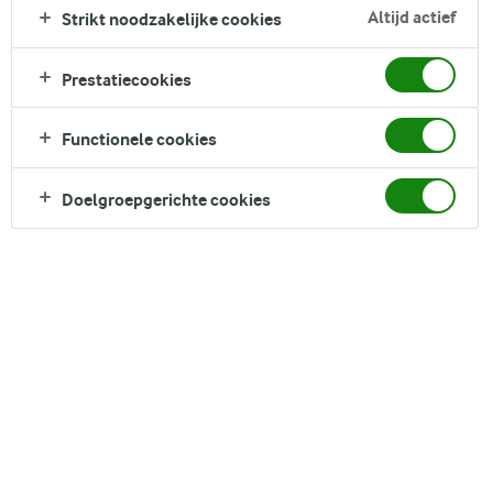
groenten zoals spinazie, ananas, munt en appelsap. We
Altijd actief
Strikt noodzakelijke cookies
omarmen de kleur groen door spirulinapoeder toe te voegen
om de levendige tint te versterken. Spirulina staat bekend om
Prestatiecookies
zijn prachtige groene kleur en maakt je veggie fruit smoothie
een lust voor het oog.
Functionele cookies
Direct in je mandje bij:
Doelgroepgerichte cookies
DELEN
Ingrediënten