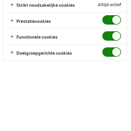
rustieke crunch van zonnebloempitten in een smeuïg en
Altijd actief
Strikt noodzakelijke cookies
smaakvol deeg. Dit brood, eenvoudig te bereiden maar rijk
aan smaak, is perfect voor elke maaltijd, of het nu als een
Prestatiecookies
heerlijk ontbijt, een bevredigend tussendoortje overdag, of als
bijgerecht bij het diner is
Functionele cookies
Direct in je mandje bij:
Doelgroepgerichte cookies
DELEN
Ingrediënten