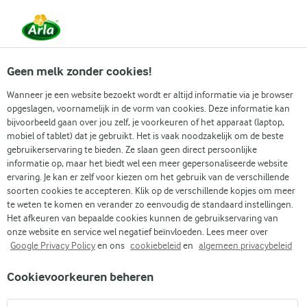
Vanaf 1 juni zijn DMK Group en Arla Foods
gefuseerd.
Lees het persbericht.
Geen melk zonder cookies!
Wanneer je een website bezoekt wordt er altijd informatie via je browser
opgeslagen, voornamelijk in de vorm van cookies. Deze informatie kan
Zoek categorie
bijvoorbeeld gaan over jou zelf, je voorkeuren of het apparaat (laptop,
mobiel of tablet) dat je gebruikt. Het is vaak noodzakelijk om de beste
gebruikerservaring te bieden. Ze slaan geen direct persoonlijke
Zoek zoektermen in te voeren
informatie op, maar het biedt wel een meer gepersonaliseerde website
Arla
Recepten
Wortelbrood
ervaring. Je kan er zelf voor kiezen om het gebruik van de verschillende
soorten cookies te accepteren. Klik op de verschillende kopjes om meer
Wortelbrood
te weten te komen en verander zo eenvoudig de standaard instellingen.
Het afkeuren van bepaalde cookies kunnen de gebruikservaring van
1 U
(0)
onze website en service wel negatief beïnvloeden. Lees meer over
Google Privacy Policy
en ons
cookiebeleid
en
algemeen privacybeleid
Ons wortelbrood met zonnebloempitten laat je de vreugde
Cookievoorkeuren beheren
van zelfgebakken brood herontdekken. Het is een eenvoudig
recept dat de zoetheid van wortels combineert met de