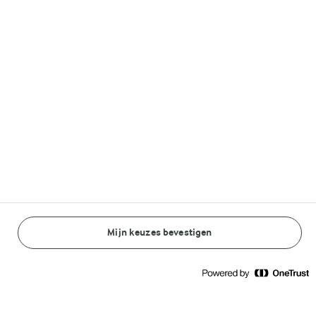
Volg ons op
© Arla Foods amba 2026
Reopen cookie popup
Algemeen Privacybeleid
Standaard Gebruiksvoorwaarden
Mijn keuzes bevestigen
BEREIDINGSWIJZE
INGREDIËNTEN
Cookieverklaring
Betaal verklaring