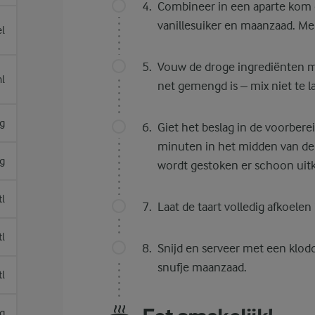
Combineer in een aparte kom 
vanillesuiker en maanzaad. M
el
Vouw de droge ingrediënten me
l
net gemengd is – mix niet te 
g
Giet het beslag in de voorbere
minuten in het midden van de 
g
wordt gestoken er schoon uitk
tl
Laat de taart volledig afkoelen
tl
Snijd en serveer met een klod
snufje maanzaad.
tl
g