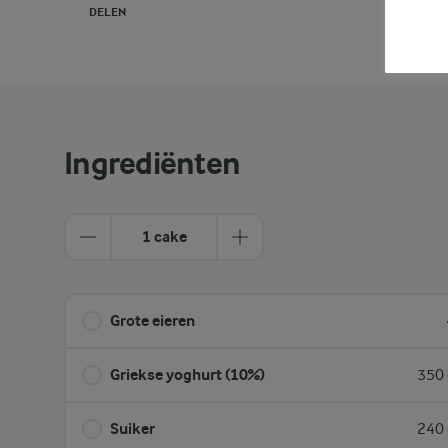
DELEN
PRINT
Ingrediënten
1 cake
Grote eieren
Griekse yoghurt (10%)
350 
Suiker
240 