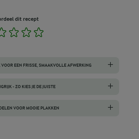
rdeel dit recept
2
3
4
5
 VOOR EEN FRISSE, SMAAKVOLLE AFWERKING
ghurtcake af met een eenvoudig citroenglazuur. Meng twee eetlepels 
RIJK - ZO KIES JE DE JUISTE
ekse yoghurt (10%). Deze is dik, romig en houdt de cake smeuïg en zac
KOELEN VOOR MOOIE PLAKKEN
 van deze snack. Laat je yoghurtcake volledig afkoelen in de vorm, zo