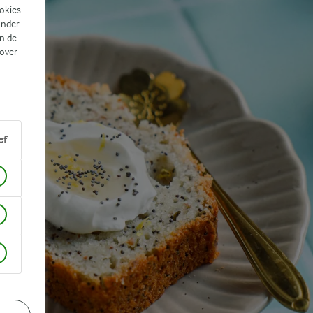
ookies
ander
n de
 over
ef