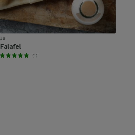
1 U
Falafel
(1)