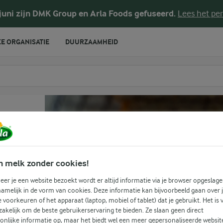
 juni zijn DMK Group en Arla Foods gefuseerd.
Lees het per
E ORGANISATIE
DUURZAAMHEID
te voeren
t
n melk zonder cookies!
er je een website bezoekt wordt er altijd informatie via je browser opgeslage
amelijk in de vorm van cookies. Deze informatie kan bijvoorbeeld gaan over 
je voorkeuren of het apparaat (laptop, mobiel of tablet) dat je gebruikt. Het is 
akelijk om de beste gebruikerservaring te bieden. Ze slaan geen direct
onlijke informatie op, maar het biedt wel een meer gepersonaliseerde websit