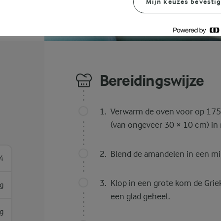
Mijn keuzes bevesti
Bereidingswijze
Verwarm de oven voor op 175
(van ongeveer 30 × 10 cm) in 
Blend de amandelen in een min
4
Klop in een grote kom de Grieks
g
een glad geheel.
g