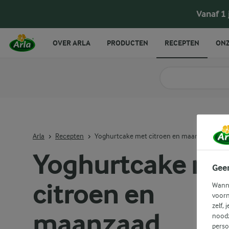
Yoghurtcake met citroen en maanzaad
Vanaf 1
OVER ARLA
PRODUCTEN
RECEPTEN
ONZ
Zoek categorie
Zoek zoektermen in 
Arla
Recepten
Yoghurtcake met citroen en maanzaad
Yoghurtcake me
Gee
citroen en
Wanne
voorn
zelf, 
maanzaad
noodz
perso