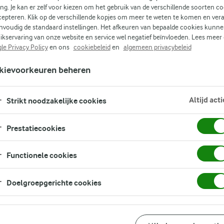
ing. Je kan er zelf voor kiezen om het gebruik van de verschillende soorten c
cepteren. Klik op de verschillende kopjes om meer te weten te komen en ver
nvoudig de standaard instellingen. Het afkeuren van bepaalde cookies kunne
(1)
ikservaring van onze website en service wel negatief beïnvloeden. Lees meer
n
le Privacy Policy
en ons
cookiebeleid
en
algemeen privacybeleid
kievoorkeuren beheren
Altijd acti
Strikt noodzakelijke cookies
e
Prestatiecookies
ot.
Functionele cookies
Doelgroepgerichte cookies