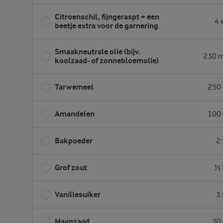
Citroenschil, fijngeraspt + een
4 
beetje extra voor de garnering
Smaakneutrale olie (bijv.
230 m
koolzaad- of zonnebloemolie)
Tarwemeel
250 
Amandelen
100 
Bakpoeder
2 
Grof zout
½ 
Vanillesuiker
3 
Maanzaad
30 