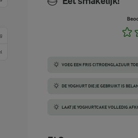
Eet smakelijk!
Beoo
1
g
el
VOEG EEN FRIS CITROENGLAZUUR TOE
Voor een extra frisse smaak werk je je yo
DE YOGHURT DIE JE GEBRUIKT IS BELANG
Gebruik voor deze cake volle, naturel Gri
LAAT JE YOGHURTCAKE VOLLEDIG AF
Geduld is een schone zaak bij het snijden