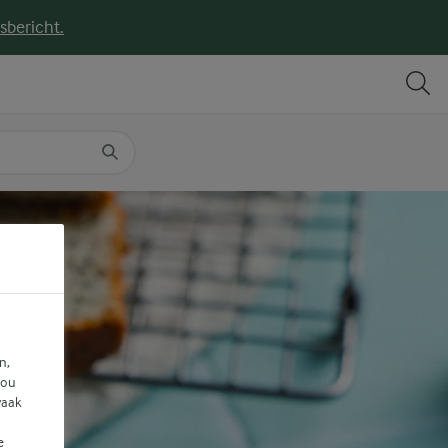
sbericht.
DELEN
PRINT
n,
jou
vaak
e