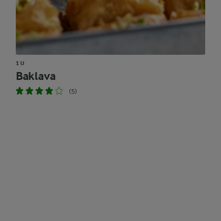
1 U
Baklava
(5)