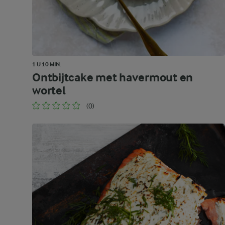
1 U 10 MIN.
Ontbijtcake met havermout en
wortel
(0)