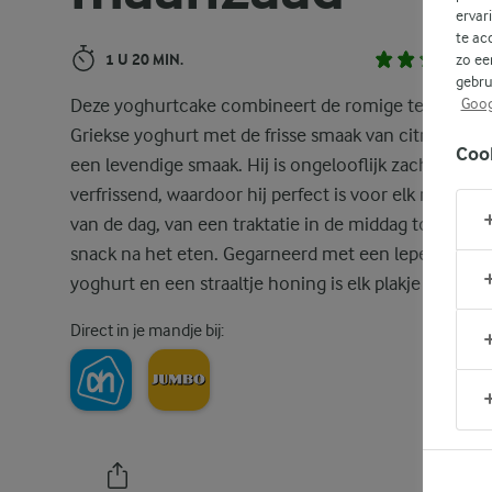
ervar
te ac
1 U 20 MIN.
zo ee
gebru
Deze yoghurtcake combineert de romige textuur va
Goog
Griekse yoghurt met de frisse smaak van citroen tot
Coo
een levendige smaak. Hij is ongelooflijk zacht en
verfrissend, waardoor hij perfect is voor elk moment
van de dag, van een traktatie in de middag tot een
snack na het eten. Gegarneerd met een lepel Grieks
yoghurt en een straaltje honing is elk plakje een gen
Direct in je mandje bij: