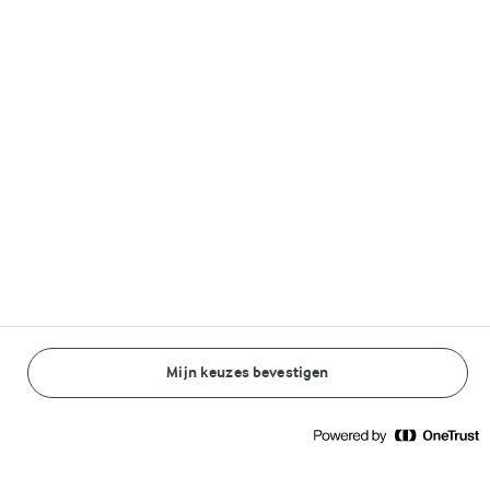
Volg ons op
© Arla Foods amba 2026
Reopen cookie popup
Algemeen Privacybeleid
Standaard Gebruiksvoorwaarden
Mijn keuzes bevestigen
BEREIDINGSWIJZE
INGREDIËNTEN
Cookieverklaring
Betaal verklaring