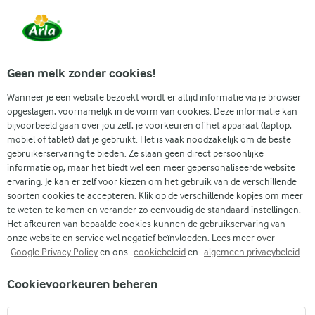
Vanaf 1 juni zijn DMK Group en Arla Foods
gefuseerd.
Lees het persbericht.
Geen melk zonder cookies!
Wanneer je een website bezoekt wordt er altijd informatie via je browser
opgeslagen, voornamelijk in de vorm van cookies. Deze informatie kan
Zoek categorie
bijvoorbeeld gaan over jou zelf, je voorkeuren of het apparaat (laptop,
mobiel of tablet) dat je gebruikt. Het is vaak noodzakelijk om de beste
gebruikerservaring te bieden. Ze slaan geen direct persoonlijke
Zoek zoektermen in te voeren
informatie op, maar het biedt wel een meer gepersonaliseerde website
Arla
Recepten
Zachte kruidenkaas
ervaring. Je kan er zelf voor kiezen om het gebruik van de verschillende
soorten cookies te accepteren. Klik op de verschillende kopjes om meer
Zachte kruidenkaas
te weten te komen en verander zo eenvoudig de standaard instellingen.
Het afkeuren van bepaalde cookies kunnen de gebruikservaring van
(2)
onze website en service wel negatief beïnvloeden. Lees meer over
Google Privacy Policy
en ons
cookiebeleid
en
algemeen privacybeleid
Direct in je mandje bij:
Cookievoorkeuren beheren