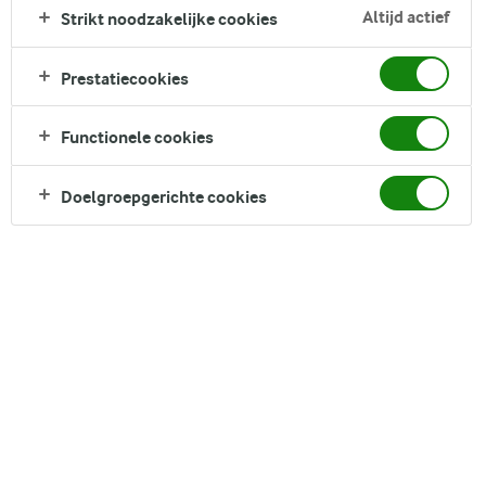
Altijd actief
Strikt noodzakelijke cookies
Prestatiecookies
DELEN
Functionele cookies
Doelgroepgerichte cookies
Ingrediënten
Arla® BIO kefir
1 L
naturel
Provençaalse kruiden