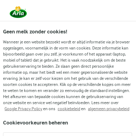
Vanaf 1 juni zijn DMK Group en Arla Foods
gefuseerd.
Lees het persbericht.
Geen melk zonder cookies!
Wanneer je een website bezoekt wordt er altijd informatie via je browser
Arla
›
Arla assortiment
›
Biologisch
›
opgeslagen, voornamelijk in de vorm van cookies. Deze informatie kan
bijvoorbeeld gaan over jou zelf, je voorkeuren of het apparaat (laptop,
mobiel of tablet) dat je gebruikt. Het is vaak noodzakelijk om de beste
gebruikerservaring te bieden. Ze slaan geen direct persoonlijke
informatie op, maar het biedt wel een meer gepersonaliseerde website
Blogs boer Arjen
ervaring. Je kan er zelf voor kiezen om het gebruik van de verschillende
soorten cookies te accepteren. Klik op de verschillende kopjes om meer
Biologische producten
te weten te komen en verander zo eenvoudig de standaard instellingen.
Het afkeuren van bepaalde cookies kunnen de gebruikservaring van
2018-11-20
onze website en service wel negatief beïnvloeden. Lees meer over
Google Privacy Policy
en ons
cookiebeleid
en
algemeen privacybeleid
Arjen Verschure heeft een biologische melkveehouderij in
Zeewolde. Hij is niet alleen trots op zijn bedrijf en biologische
Cookievoorkeuren beheren
koeien, maar ook op de eindproducten waar hij aan