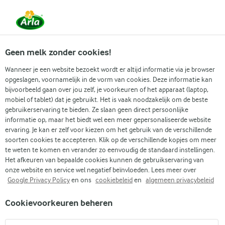
Vanaf 1 juni zijn DMK Group en Arla Foods
gefuseerd.
Lees het persbericht.
Geen melk zonder cookies!
Wanneer je een website bezoekt wordt er altijd informatie via je browser
opgeslagen, voornamelijk in de vorm van cookies. Deze informatie kan
Zoek categorie
bijvoorbeeld gaan over jou zelf, je voorkeuren of het apparaat (laptop,
mobiel of tablet) dat je gebruikt. Het is vaak noodzakelijk om de beste
gebruikerservaring te bieden. Ze slaan geen direct persoonlijke
Zoek zoektermen in te voeren
informatie op, maar het biedt wel een meer gepersonaliseerde website
Arla
Recepten
Aardappelpuree met gebakken spek
ervaring. Je kan er zelf voor kiezen om het gebruik van de verschillende
soorten cookies te accepteren. Klik op de verschillende kopjes om meer
Aardappelpuree met
te weten te komen en verander zo eenvoudig de standaard instellingen.
gebakken spek
Het afkeuren van bepaalde cookies kunnen de gebruikservaring van
onze website en service wel negatief beïnvloeden. Lees meer over
Google Privacy Policy
en ons
cookiebeleid
en
algemeen privacybeleid
45 MIN.
(0)
Cookievoorkeuren beheren
Dit recept bestaat uit aardappelpuree met gebakken spek
(sommigen gebruiken ook buikspek), uien en eventueel