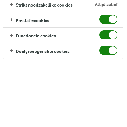
staat je een smakelijke ervaring te wachten. Zoete en zure
Altijd actief
Strikt noodzakelijke cookies
smaken worden gecombineerd tot een smaakvolle en
luchtige cake. Deel een plakje met je buren en serveer hem
Prestatiecookies
met zure room en bestrooid met poedersuiker.
Direct in je mandje bij:
Functionele cookies
Doelgroepgerichte cookies
DELEN
Ingrediënten