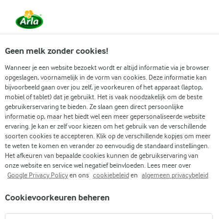
Vanaf 1 juni zijn DMK Group en Arla Foods
gefuseerd.
Lees het persbericht.
Geen melk zonder cookies!
Wanneer je een website bezoekt wordt er altijd informatie via je browser
opgeslagen, voornamelijk in de vorm van cookies. Deze informatie kan
Zoek categorie
bijvoorbeeld gaan over jou zelf, je voorkeuren of het apparaat (laptop,
mobiel of tablet) dat je gebruikt. Het is vaak noodzakelijk om de beste
gebruikerservaring te bieden. Ze slaan geen direct persoonlijke
Zoek zoektermen in te voeren
informatie op, maar het biedt wel een meer gepersonaliseerde website
Arla
Recepten
Appelcake
ervaring. Je kan er zelf voor kiezen om het gebruik van de verschillende
soorten cookies te accepteren. Klik op de verschillende kopjes om meer
Appelcake
te weten te komen en verander zo eenvoudig de standaard instellingen.
Het afkeuren van bepaalde cookies kunnen de gebruikservaring van
1 U
(2)
onze website en service wel negatief beïnvloeden. Lees meer over
Google Privacy Policy
en ons
cookiebeleid
en
algemeen privacybeleid
Een eenvoudige en makkelijke appelcake met veel smaak.
Cookievoorkeuren beheren
Van deze heerlijke zelfgemaakte appelcake met kaneel krijg
je nooit genoeg. Met ons recept voor smeuïge appelcake