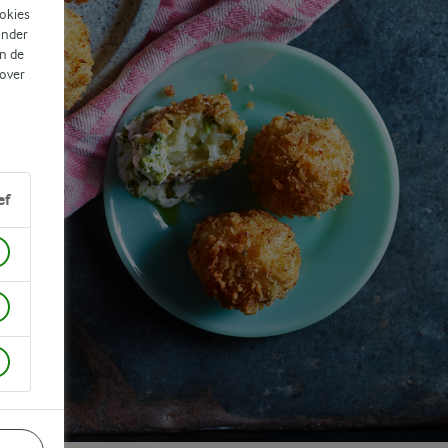
ookies
ander
n de
 over
ef