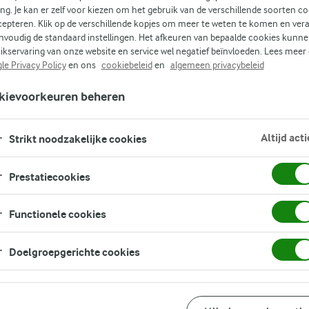
d
ing. Je kan er zelf voor kiezen om het gebruik van de verschillende soorten c
cepteren. Klik op de verschillende kopjes om meer te weten te komen en ver
nvoudig de standaard instellingen. Het afkeuren van bepaalde cookies kunne
ke
ikservaring van onze website en service wel negatief beïnvloeden. Lees meer
le Privacy Policy
en ons
cookiebeleid
en
algemeen privacybeleid
kievoorkeuren beheren
ar
Altijd acti
Strikt noodzakelijke cookies
Prestatiecookies
Functionele cookies
Doelgroepgerichte cookies