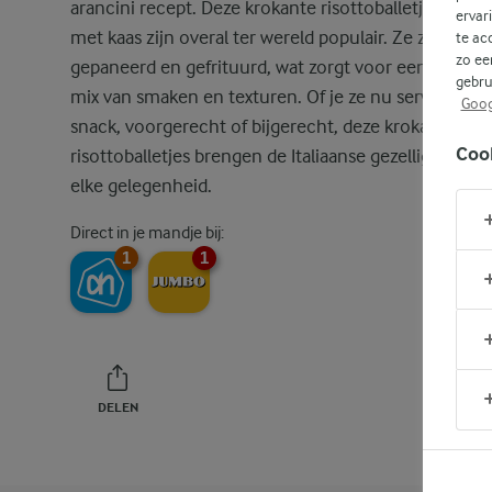
arancini recept. Deze krokante risottoballetjes gevul
ervar
met kaas zijn overal ter wereld populair. Ze zijn
te ac
zo ee
gepaneerd en gefrituurd, wat zorgt voor een heerlij
gebru
mix van smaken en texturen. Of je ze nu serveert als
Goog
snack, voorgerecht of bijgerecht, deze krokante
Coo
risottoballetjes brengen de Italiaanse gezelligheid na
elke gelegenheid.
Direct in je mandje bij:
1
1
DELEN
PRINT