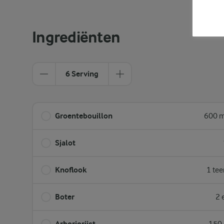
Ingrediënten
6 Serving
Groentebouillon
600 m
Sjalot
Knoflook
1 tee
Boter
2 
Arboriorijst