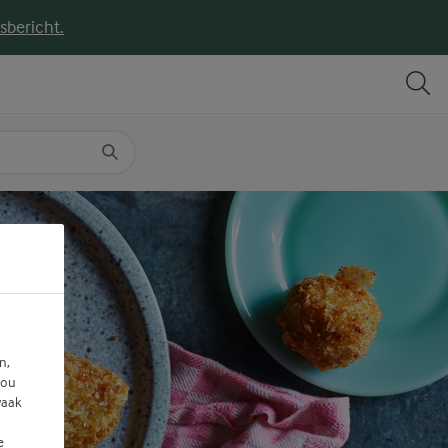
sbericht.
DELEN
PRINT
n,
jou
vaak
e