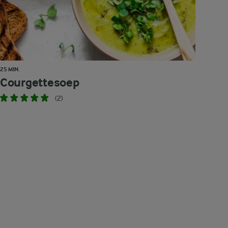
25 MIN.
Courgettesoep
(2)