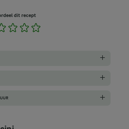
rdeel dit recept
2
3
4
5
aken. We gebruiken klassieke Italiaanse risotto en toveren het om tot
io, Carnaroli of Vialone Nano, zijn essentieel voor de romige textuur 
TUUR
ruik een keukenthermometer om de temperatuur te controleren. Frituur
cini