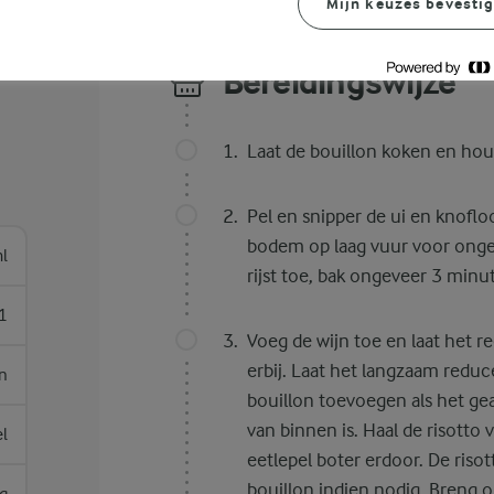
Mijn keuzes bevesti
Bereidingswijze
Laat de bouillon koken en ho
Pel en snipper de ui en knofloo
bodem op laag vuur voor onge
l
rijst toe, bak ongeveer 3 minute
1
Voeg de wijn toe en laat het 
erbij. Laat het langzaam reduc
n
bouillon toevoegen als het gea
van binnen is. Haal de risotto
el
eetlepel boter erdoor. De riso
bouillon indien nodig. Breng o