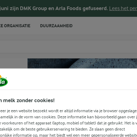
 juni zijn DMK Group en Arla Foods gefuseerd.
Lees het per
E ORGANISATIE
DUURZAAMHEID
te voeren
n melk zonder cookies!
er je een website bezoekt wordt er altijd informatie via je browser opgeslage
amelijk in de vorm van cookies. Deze informatie kan bijvoorbeeld gaan over 
(3)
je voorkeuren of het apparaat (laptop, mobiel of tablet) dat je gebruikt. Het is 
akelijk om de beste gebruikerservaring te bieden. Ze slaan geen direct
ons
onlijke informatie op, maar het biedt wel een meer gepersonaliseerde websit