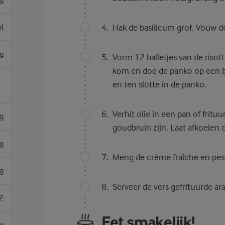
g
l
Hak de basilicum grof. Vouw de
g
Vorm 12 balletjes van de risot
kom en doe de panko op een bor
en ten slotte in de panko.
Verhit olie in een pan of frituu
g
goudbruin zijn. Laat afkoelen 
g
Meng de crème fraîche en pes
g
Serveer de vers gefrituurde ar
2
Eet smakelijk!