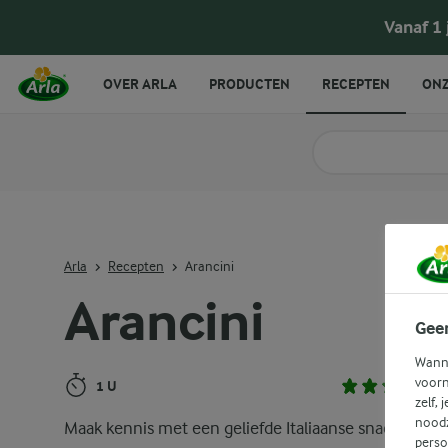
Arancini
Vanaf 1
OVER ARLA
PRODUCTEN
RECEPTEN
ONZ
Zoek categorie
Zoek zoektermen in 
Arla
Recepten
Arancini
Arancini
Gee
Wanne
voorn
1 U
zelf, 
noodz
Maak kennis met een geliefde Italiaanse snack met 
perso