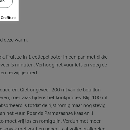
gen
ud deze warm.
k. Fruit ze in 1 eetlepel boter in een pan met dikke
veer 5 minuten. Verhoog het vuur iets en voeg de
n terwijl je roert.
reduceren. Giet ongeveer 200 ml van de bouillon
eren, roer vaak tijdens het kookproces. Blijf 100 ml
bsorbeerd is totdat de rijst romig maar nog stevig
 van het vuur. Roer de Parmezaanse kaas en 1
tto moet vrij los en romig zijn. Verdun met meer
p smaak met zout en peper. Laat volledig afkoelen.