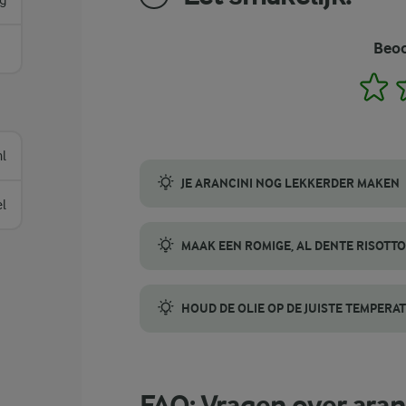
g
Beoo
1
l
JE ARANCINI NOG LEKKERDER MAKEN
el
Lees hier onze beste tips om arancini te m
MAAK EEN ROMIGE, AL DENTE RISOTTO
Rijstsoorten met veel zetmeel, zoals Arbor
HOUD DE OLIE OP DE JUISTE TEMPERA
Houd de olietemperatuur rond de 170°C. Geb
FAQ: Vragen over aran