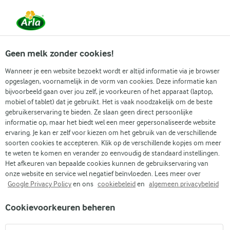
Vanaf 1 juni zijn DMK Group en Arla Foods
gefuseerd.
Lees het persbericht.
Geen melk zonder cookies!
Wanneer je een website bezoekt wordt er altijd informatie via je browser
opgeslagen, voornamelijk in de vorm van cookies. Deze informatie kan
Populaire artikelen
Eenvoudig dagelijks koken
Gidse
bijvoorbeeld gaan over jou zelf, je voorkeuren of het apparaat (laptop,
mobiel of tablet) dat je gebruikt. Het is vaak noodzakelijk om de beste
gebruikerservaring te bieden. Ze slaan geen direct persoonlijke
Recepten
Artikelen
Bevat ei lactose?
informatie op, maar het biedt wel een meer gepersonaliseerde website
ervaring. Je kan er zelf voor kiezen om het gebruik van de verschillende
Bevat ei lactose?
soorten cookies te accepteren. Klik op de verschillende kopjes om meer
te weten te komen en verander zo eenvoudig de standaard instellingen.
Het afkeuren van bepaalde cookies kunnen de gebruikservaring van
onze website en service wel negatief beïnvloeden. Lees meer over
Google Privacy Policy
en ons
cookiebeleid
en
algemeen privacybeleid
Cookievoorkeuren beheren