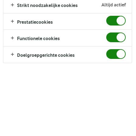
Altijd actief
Strikt noodzakelijke cookies
Prestatiecookies
Functionele cookies
Nee, eieren bevatten geen lactose. Lactose is een
melksuiker die voorkomt in melk en andere
Doelgroepgerichte cookies
zuivelproducten van zoogdieren zoals koeien,
schapen en geiten. Ook al vind je eieren vaak in de
zuivelafdeling van een supermarkt, tussen melk, kaas
en andere zuivelproducten, ze bevatten geen lactose.
Eieren en zuivel combineren
Eieren en zuivel gaan hand in hand, omdat je eieren
vaak verwerkt in recepten met zuivelproducten zoals
kaas, boter, yoghurt en melk.