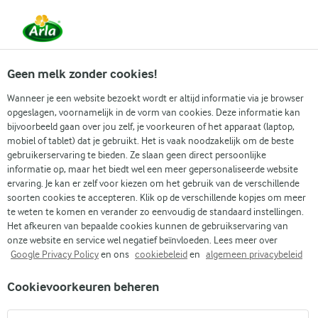
Vanaf 1 juni zijn DMK Group en Arla Foods
gefuseerd.
Lees het persbericht.
Geen melk zonder cookies!
Wanneer je een website bezoekt wordt er altijd informatie via je browser
opgeslagen, voornamelijk in de vorm van cookies. Deze informatie kan
Populaire artikelen
Eenvoudig dagelijks koken
Gidse
bijvoorbeeld gaan over jou zelf, je voorkeuren of het apparaat (laptop,
mobiel of tablet) dat je gebruikt. Het is vaak noodzakelijk om de beste
gebruikerservaring te bieden. Ze slaan geen direct persoonlijke
Recepten
Artikelen
informatie op, maar het biedt wel een meer gepersonaliseerde website
Cappuccino versus caffe latte: wat maakt deze koffies uniek?
ervaring. Je kan er zelf voor kiezen om het gebruik van de verschillende
soorten cookies te accepteren. Klik op de verschillende kopjes om meer
Cappuccino versus caffe
te weten te komen en verander zo eenvoudig de standaard instellingen.
Het afkeuren van bepaalde cookies kunnen de gebruikservaring van
latte: wat maakt deze
onze website en service wel negatief beïnvloeden. Lees meer over
Google Privacy Policy
en ons
cookiebeleid
en
algemeen privacybeleid
koffies uniek?
Cookievoorkeuren beheren