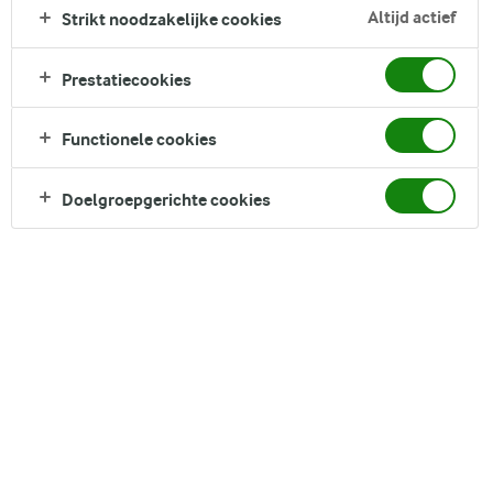
Altijd actief
Strikt noodzakelijke cookies
Prestatiecookies
Functionele cookies
Doelgroepgerichte cookies
Als het op koffie aankomt, zijn er weinig
dranken zo iconisch als de cappuccino en
caffe latte. Beide zijn ze favoriet in
koffiezaken van over de hele wereld en,
hoewel ze allebei dezelfde ingrediënten
hebben, zijn hun smaken en kenmerken heel
verschillend. Dus, wat onderscheidt ze