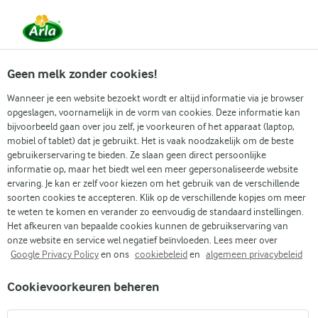
Vanaf 1 juni zijn DMK Group en Arla Foods
gefuseerd.
Lees het persbericht.
Geen melk zonder cookies!
Wanneer je een website bezoekt wordt er altijd informatie via je browser
opgeslagen, voornamelijk in de vorm van cookies. Deze informatie kan
Populaire artikelen
Eenvoudig dagelijks koken
Gidse
bijvoorbeeld gaan over jou zelf, je voorkeuren of het apparaat (laptop,
mobiel of tablet) dat je gebruikt. Het is vaak noodzakelijk om de beste
gebruikerservaring te bieden. Ze slaan geen direct persoonlijke
Recepten
Artikelen
Eiwit in kip
informatie op, maar het biedt wel een meer gepersonaliseerde website
ervaring. Je kan er zelf voor kiezen om het gebruik van de verschillende
Eiwit in kip
soorten cookies te accepteren. Klik op de verschillende kopjes om meer
te weten te komen en verander zo eenvoudig de standaard instellingen.
Het afkeuren van bepaalde cookies kunnen de gebruikservaring van
onze website en service wel negatief beïnvloeden. Lees meer over
Google Privacy Policy
en ons
cookiebeleid
en
algemeen privacybeleid
Cookievoorkeuren beheren