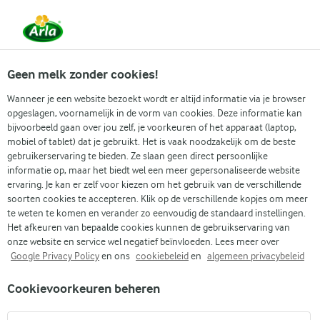
Vanaf 1 juni zijn DMK Group en Arla Foods
gefuseerd.
Lees het persbericht.
Geen melk zonder cookies!
Wanneer je een website bezoekt wordt er altijd informatie via je browser
opgeslagen, voornamelijk in de vorm van cookies. Deze informatie kan
Populaire artikelen
Eenvoudig dagelijks koken
Gidse
bijvoorbeeld gaan over jou zelf, je voorkeuren of het apparaat (laptop,
mobiel of tablet) dat je gebruikt. Het is vaak noodzakelijk om de beste
gebruikerservaring te bieden. Ze slaan geen direct persoonlijke
Recepten
Artikelen
Koude soepen
informatie op, maar het biedt wel een meer gepersonaliseerde website
ervaring. Je kan er zelf voor kiezen om het gebruik van de verschillende
Koude soepen
soorten cookies te accepteren. Klik op de verschillende kopjes om meer
te weten te komen en verander zo eenvoudig de standaard instellingen.
Het afkeuren van bepaalde cookies kunnen de gebruikservaring van
onze website en service wel negatief beïnvloeden. Lees meer over
Google Privacy Policy
en ons
cookiebeleid
en
algemeen privacybeleid
Cookievoorkeuren beheren