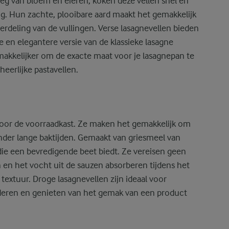
g van bloem en eieren, koken deze vellen snel en
g. Hun zachte, plooibare aard maakt het gemakkelijk
verdeling van de vullingen. Verse lasagnevellen bieden
 en elegantere versie van de klassieke lasagne
k makkelijker om de exacte maat voor je lasagnepan te
heerlijke pastavellen.
voor de voorraadkast. Ze maken het gemakkelijk om
nder lange baktijden. Gemaakt van griesmeel van
die een bevredigende beet biedt. Ze vereisen geen
en het vocht uit de sauzen absorberen tijdens het
textuur. Droge lasagnevellen zijn ideaal voor
rderen en genieten van het gemak van een product