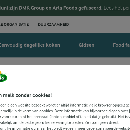
 juni zijn DMK Group en Arla Foods gefuseerd.
Lees het per
E ORGANISATIE
DUURZAAMHEID
Eenvoudig dagelijks koken
Gidsen
Food fa
Lasagnevellen
n melk zonder cookies!
er je een website bezoekt wordt er altijd informatie via je browser opgeslage
amelijk in de vorm van cookies. Deze informatie kan bijvoorbeeld gaan over 
je voorkeuren of het apparaat (laptop, mobiel of tablet) dat je gebruikt. Het is 
akelijk om de beste gebruikerservaring te bieden. Ze slaan geen direct
onlijke informatie op, maar het biedt wel een meer gepersonaliseerde websit