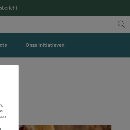
sbericht.
cts
Onze initiatieven
n,
jou
vaak
e