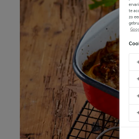
ervar
te ac
zo ee
gebru
Goog
Coo