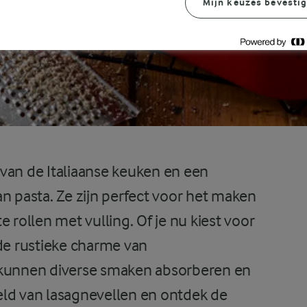
Mijn keuzes bevesti
van de Italiaanse keuken en een
n pasta. Ze zijn perfect voor het maken
 rollen met vulling. Of je nu kiest voor
 de rustieke charme van
 kunnen diverse smaken absorberen en
eld van lasagnevellen en ontdek de