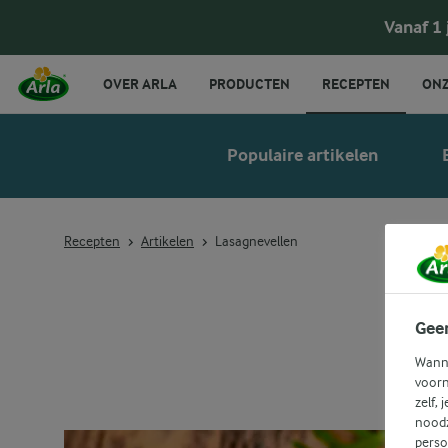
Vanaf 1
OVER ARLA
PRODUCTEN
RECEPTEN
ONZ
Populaire artikelen
Recepten
Artikelen
Lasagnevellen
Gee
Wanne
voorn
zelf, 
noodz
perso