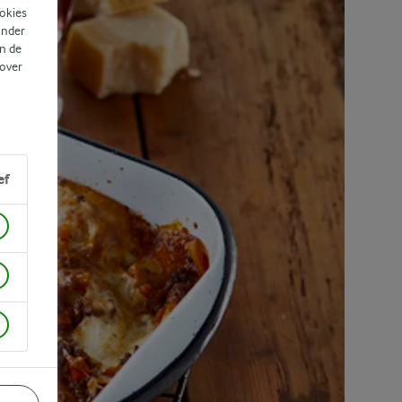
ookies
ander
n de
 over
ef