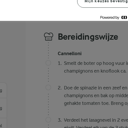
Mijn keuzes bevesti
Bereidingswijze
Cannelloni
Smelt de boter op hoog vuur i
champignons en knoflook ca.
Doe de spinazie in een zeef en
g
champignons en bak op middel
gehakte tomaten toe. Breng o
g
Verdeel het lasagnevel in 2 ev
l
eiwit. Verdeel elk van de 2 stu