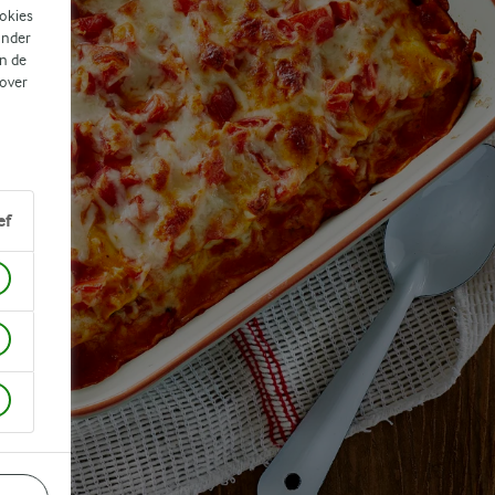
ookies
ander
n de
 over
ef