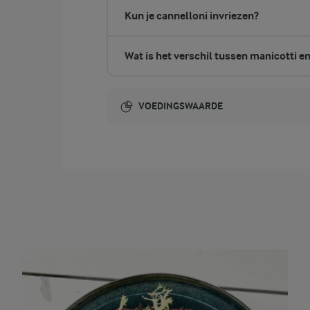
Kun je cannelloni invriezen?
Wat is het verschil tussen manicotti e
VOEDINGSWAARDE
Energie-inhoud:
41,8 gram vezels
vezels
61,4 gram eiwit
eiwit
34,2 gram vet
vet
215,9 gram koolhydraten
koolhydraten