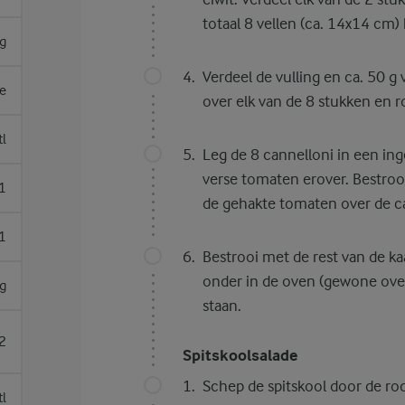
totaal 8 vellen (ca. 14x14 cm) 
g
Verdeel de vulling en ca. 50 g 
je
over elk van de 8 stukken en ro
tl
Leg de 8 cannelloni in een in
verse tomaten erover. Bestroo
1
de gehakte tomaten over de ca
1
Bestrooi met de rest van de k
onder in de oven (gewone oven
g
staan.
2
Spitskoolsalade
Schep de spitskool door de rode
tl