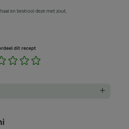
haal en bestrooi deze met zout.
rdeel dit recept
2
3
4
5
j het maken van dit pastagerecht is dat de pastavellen een beetje dro
ni