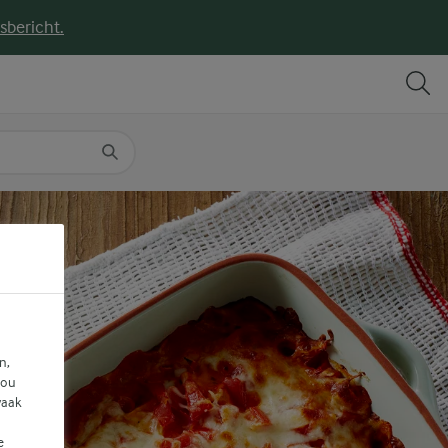
sbericht.
DELEN
PRINT
n,
jou
vaak
e