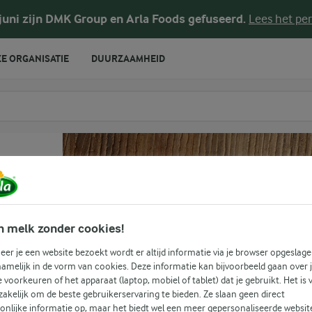
 juni zijn DMK Group en Arla Foods gefuseerd.
Lees het per
E ORGANISATIE
DUURZAAMHEID
te voeren
n melk zonder cookies!
er je een website bezoekt wordt er altijd informatie via je browser opgeslage
amelijk in de vorm van cookies. Deze informatie kan bijvoorbeeld gaan over 
(1)
je voorkeuren of het apparaat (laptop, mobiel of tablet) dat je gebruikt. Het is 
akelijk om de beste gebruikerservaring te bieden. Ze slaan geen direct
onlijke informatie op, maar het biedt wel een meer gepersonaliseerde websit