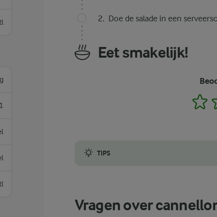
Doe de salade in een serveersc
tl
Eet smakelijk!
g
Beoo
1
1
el
TIPS
el
Een van de meest voorkomende problemen bi
tl
Vragen over cannello