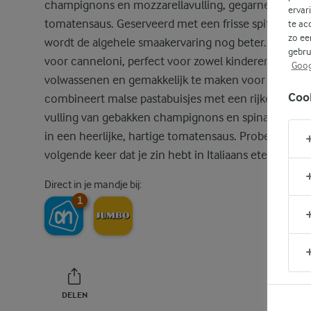
champignons en mozzarellavulling, gegarneerd met
ervar
tomatensaus. Geserveerd met een frisse spitskoolsa
te ac
zo ee
wordt de algehele smaakervaring nog beter. Ons rec
gebru
voor canneloni, perfect voor zowel kinderen als
Goog
volwassenen en gemakkelijk te maken voor gasten,
Coo
combineert malse pastabuisjes met een rijke, hartig
vulling van gebakken champignons en spinazie, bad
in een heerlijke, hartige tomatensaus. Probeer het d
volgende keer dat je zin hebt in Italiaans eten!
Direct in je mandje bij:
1
DELEN
PRINT