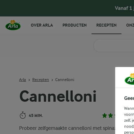
Cannelloni
Vanaf 1
OVER ARLA
PRODUCTEN
RECEPTEN
ONZ
Zoek categorie
Zoek zoektermen in 
Arla
Recepten
Cannelloni
Cannelloni
Gee
Wanne
voorn
45 MIN.
zelf, 
noodz
Probeer zelfgemaakte cannelloni met spinazie,
perso