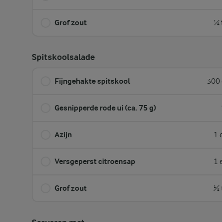
Grof zout
¼ 
Spitskoolsalade
Fijngehakte spitskool
300 
Gesnipperde rode ui (ca. 75 g)
Azijn
1 
Versgeperst citroensap
1 
Grof zout
½ 