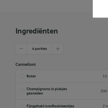
Ingrediënten
4 porties
Cannelloni
Boter
15 
Champignons in plakjes
200 
gesneden
Fijngehakt knoflookteentjes
2 m