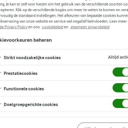
ing. Je kan er zelf voor kiezen om het gebruik van de verschillende soorten c
lade
cepteren. Klik op de verschillende kopjes om meer te weten te komen en ver
nvoudig de standaard instellingen. Het afkeuren van bepaalde cookies kunne
ept
ikservaring van onze website en service wel negatief beïnvloeden. Lees meer
le Privacy Policy
en ons
cookiebeleid
en
algemeen privacybeleid
kievoorkeuren beheren
e
end
e
Altijd acti
Strikt noodzakelijke cookies
Prestatiecookies
Functionele cookies
Doelgroepgerichte cookies