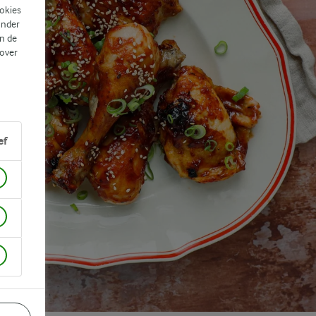
ookies
ander
n de
 over
ef