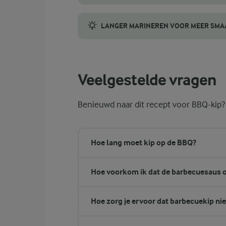
Door de barbecuesaus 1-3 dagen van tevore
LANGER MARINEREN VOOR MEER SMA
Voor dit recept is marineren niet nodig. D
Veelgestelde vragen
Benieuwd naar dit recept voor BBQ-kip?
Hoe lang moet kip op de BBQ?
Hoe voorkom ik dat de barbecuesaus o
Hoe zorg je ervoor dat barbecuekip nie