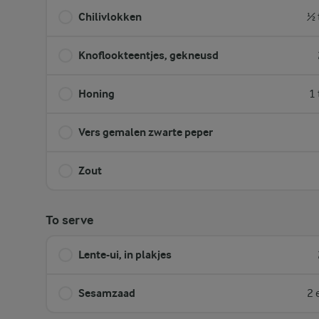
Chilivlokken
½ 
Knoflookteentjes, gekneusd
Honing
1 
Vers gemalen zwarte peper
Zout
To serve
Lente-ui, in plakjes
Sesamzaad
2 