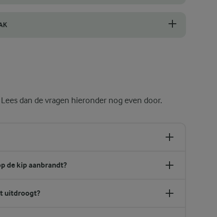
n te bereiden, kunnen de smaken zich volledig ontwikkelen en in bala
AK
e kip wordt alleen gekruid voor het koken en tijdens het koken geglac
 Lees dan de vragen hieronder nog even door.
p de kip aanbrandt?
t uitdroogt?