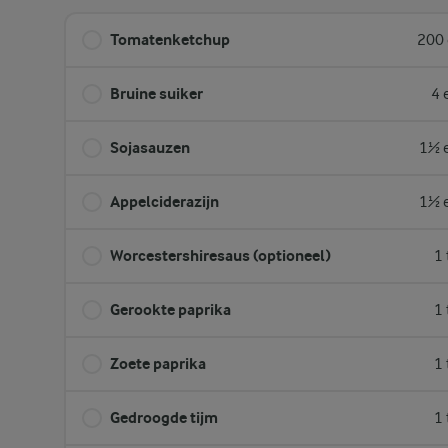
Tomatenketchup
200 
Bruine suiker
4 
Sojasauzen
1½ e
Appelciderazijn
1½ e
Worcestershiresaus (optioneel)
1 
Gerookte paprika
1 
Zoete paprika
1 
Gedroogde tijm
1 