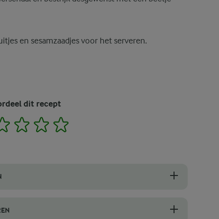
itjes en sesamzaadjes voor het serveren.
rdeel dit recept
2
3
4
5
N
bot en vel, zoals vleugels, drumsticks of dijen. Donker vlees bevat 
REN