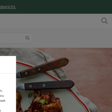
sbericht.
DELEN
PRINT
n,
jou
vaak
e