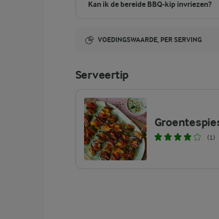
Kan ik de bereide BBQ-kip invriezen?
VOEDINGSWAARDE, PER SERVING
Energie-inhoud:
Serveertip
541 Kcal
3,6 gram vezels
vezels
Groentespie
(1)
47 gram eiwit
eiwit
29,6 gram vet
vet
21,8 gram koolhydraten
koolhydraten