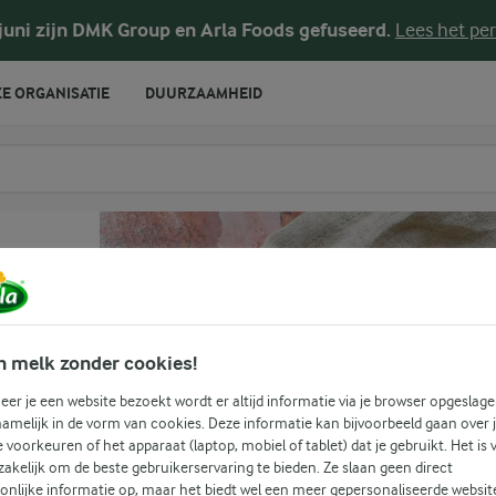
 juni zijn DMK Group en Arla Foods gefuseerd.
Lees het per
E ORGANISATIE
DUURZAAMHEID
te voeren
n melk zonder cookies!
er je een website bezoekt wordt er altijd informatie via je browser opgeslage
amelijk in de vorm van cookies. Deze informatie kan bijvoorbeeld gaan over 
(1)
je voorkeuren of het apparaat (laptop, mobiel of tablet) dat je gebruikt. Het is 
akelijk om de beste gebruikerservaring te bieden. Ze slaan geen direct
ven
onlijke informatie op, maar het biedt wel een meer gepersonaliseerde websit