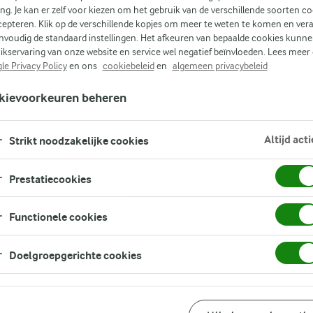
n
ing. Je kan er zelf voor kiezen om het gebruik van de verschillende soorten c
cepteren. Klik op de verschillende kopjes om meer te weten te komen en ver
nvoudig de standaard instellingen. Het afkeuren van bepaalde cookies kunne
ikservaring van onze website en service wel negatief beïnvloeden. Lees meer
s en
le Privacy Policy
en ons
cookiebeleid
en
algemeen privacybeleid
kievoorkeuren beheren
Altijd acti
Strikt noodzakelijke cookies
Prestatiecookies
Functionele cookies
Doelgroepgerichte cookies