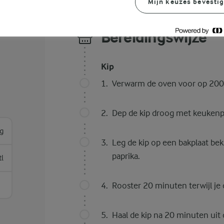
Mijn keuzes bevesti
Bereidingswijze
Kip
Verwarm de oven voor op 200 
Dep de kip droog met keukenp
g
Leg de kip op een bakplaat be
paprika.
tl
Rooster 20 minuten terwijl je
Haal de kip na 20 minuten uit