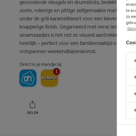
geroosterde vleugels en drumsticks, bedekt met ee
ervar
zoete, rokerige en pittige zelfgemaakte marinade die
te ac
zo ee
onder de grill karamelliseert voor een kleverige,
gebru
knapperige finish. Gegarneerd met verse lente-uitje
Goog
sesamzaadjes is het net zo visueel aantrekkelijk als
Coo
heerlijk – perfect voor een familiemaaltijd of een
ontspannen weekendbijeenkomst.
Direct in je mandje bij:
1
DELEN
PRINT