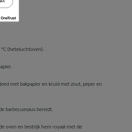
gen
°C (heteluchtoven).
apier.
kleed met bakpapier en kruid met zout, peper en
 de barbecuesaus bereidt.
 de oven en bestrijk hem royaal met de