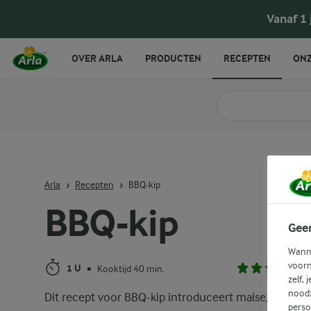
BBQ-kip
Vanaf 1
OVER ARLA
PRODUCTEN
RECEPTEN
ONZ
Zoek categorie
Zoek zoektermen in 
Arla
Recepten
BBQ-kip
BBQ-kip
Gee
Wanne
voorn
1 U
Kooktijd 40 min.
•
zelf, 
noodz
Dit recept voor BBQ-kip introduceert malse, in de o
perso