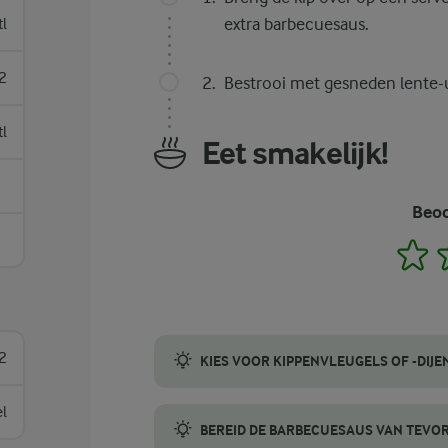
extra barbecuesaus.
tl
2
Bestrooi met gesneden lente-u
tl
Eet smakelijk!
Beoo
1
2
KIES VOOR KIPPENVLEUGELS OF -DIJE
Gebruik voor de beste BBQ-kip stukken met 
el
BEREID DE BARBECUESAUS VAN TEVO