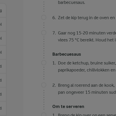
barbecuesaus.
g
Zet de kip terug in de oven en 
el
Gaar nog 15-20 minuten verder.
l
vlees 75 °C bereikt. Houd he
l
Barbecuesaus
Doe de ketchup, bruine suiker,
tl
paprikapoeder, chilivlokken en
tl
Breng al roerend aan de kook, 
pan ongeveer 15 minuten sudd
tl
Om te serveren
tl
Breng de kip over op een serv