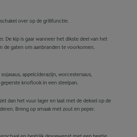
schakel over op de grillfunctie.
 De kip is gaar wanneer het dikste deel van het
t in de gaten om aanbranden te voorkomen.
 sojasaus, appelciderazijn, worcestersaus,
 geperste knoflook in een steelpan.
zet dan het vuur lager en laat met de deksel op de
eren. Breng op smaak met zout en peper.
eerschaal en bestrijk desgewenst met een beetje