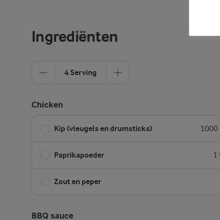
Ingrediënten
4 Serving
Chicken
Kip (vleugels en drumsticks)
1000 
Paprikapoeder
1 
Zout en peper
BBQ sauce